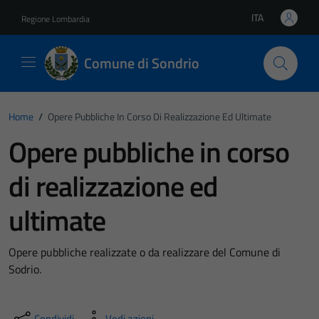
Vai ai contenuti
Vai al footer
ITA
Regione Lombardia
Lingua attiva:
Comune di Sondrio
Home
/
Opere Pubbliche In Corso Di Realizzazione Ed Ultimate
Opere pubbliche in corso
di realizzazione ed
ultimate
Opere pubbliche realizzate o da realizzare del Comune di
Sodrio.
Condividi
Vedi azioni