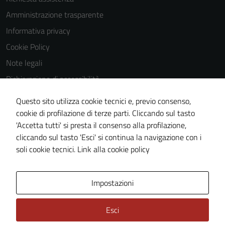
Amministrazione trasparente
Informativa privacy
Cookie Policy
Note legali
Dichiarazione di accessibilità
Dichiarazione di accessibilità Servizi
Questo sito utilizza cookie tecnici e, previo consenso,
Whistleblowing
cookie di profilazione di terze parti. Cliccando sul tasto
'Accetta tutti' si presta il consenso alla profilazione,
Piano di miglioramento del sito
cliccando sul tasto 'Esci' si continua la navigazione con i
Area riservata
soli cookie tecnici.
Link alla cookie policy
Area Privata
Impostazioni
Esci