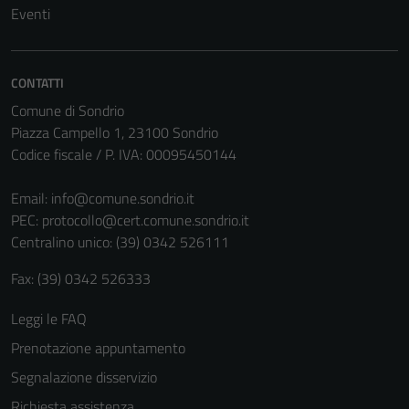
Eventi
Tecnici
Questi cookie
CONTATTI
sono necessari
Comune di Sondrio
per il
Piazza Campello 1, 23100 Sondrio
funzionamento
Codice fiscale / P. IVA: 00095450144
del sito e non
possono
Email:
info@comune.sondrio.it
essere
PEC:
protocollo@cert.comune.sondrio.it
disabilitati.
Centralino unico: (39) 0342 526111
Questi cookie
non raccolgono
Fax: (39) 0342 526333
informazioni
personali.
Leggi le FAQ
Prenotazione appuntamento
Segnalazione disservizio
Richiesta assistenza