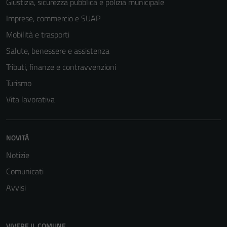
Giustizia, sicurezza pubblica e polizia municipale
Imprese, commercio e SUAP
Mobilità e trasporti
Tecnici
Salute, benessere e assistenza
Questi cookie
sono necessari
Tributi, finanze e contravvenzioni
per il
Turismo
funzionamento
Vita lavorativa
del sito e non
possono
essere
NOVITÀ
disabilitati.
Questi cookie
Notizie
non raccolgono
Comunicati
informazioni
Avvisi
personali.
VIVERE IL COMUNE