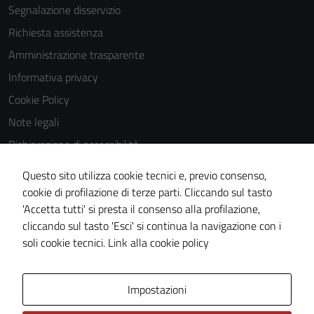
Segnalazione disservizio
Richiesta assistenza
Amministrazione trasparente
Informativa privacy
Cookie Policy
Note legali
Dichiarazione di accessibilità
Dichiarazione di accessibilità Servizi
Questo sito utilizza cookie tecnici e, previo consenso,
Whistleblowing
cookie di profilazione di terze parti. Cliccando sul tasto
'Accetta tutti' si presta il consenso alla profilazione,
Piano di miglioramento del sito
cliccando sul tasto 'Esci' si continua la navigazione con i
Area riservata
soli cookie tecnici.
Link alla cookie policy
Area Privata
Impostazioni