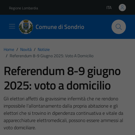
Vai ai contenuti
Vai al footer
ITA
Regione Lombardia
Lingua attiva:
Comune di Sondrio
Home
/
Novità
/
Notizie
/
Referendum 8-9 Giugno 2025: Voto A Domicilio
Referendum 8-9 giugno
2025: voto a domicilio
Gli elettori affetti da gravissime infermità che ne rendono
impossibile l'allontanamento dalla propria abitazione e gli
elettori che si trovino in dipendenza continuativa e vitale da
apparecchiature elettromedicali, possono essere ammessi al
voto domiciliare.