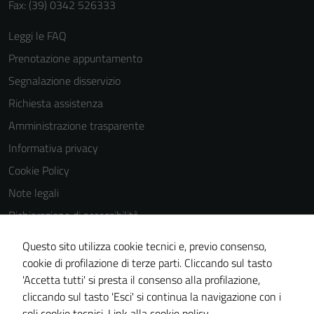
Fax: (39) 0342 526333
Leggi le FAQ
Prenotazione appuntamento
Segnalazione disservizio
Richiesta assistenza
Amministrazione trasparente
Informativa privacy
Cookie Policy
Note legali
Dichiarazione di accessibilità
Dichiarazione di accessibilità Servizi
Questo sito utilizza cookie tecnici e, previo consenso,
Whistleblowing
cookie di profilazione di terze parti. Cliccando sul tasto
'Accetta tutti' si presta il consenso alla profilazione,
Piano di miglioramento del sito
cliccando sul tasto 'Esci' si continua la navigazione con i
Area riservata
soli cookie tecnici.
Link alla cookie policy