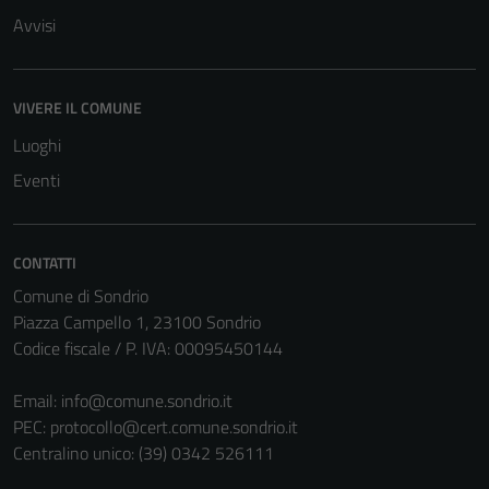
funzionamento
Avvisi
del sito e non
possono
essere
VIVERE IL COMUNE
disabilitati.
Questi cookie
Luoghi
non raccolgono
Eventi
informazioni
personali.
CONTATTI
Comune di Sondrio
Piazza Campello 1, 23100 Sondrio
Codice fiscale / P. IVA: 00095450144
Email:
info@comune.sondrio.it
PEC:
protocollo@cert.comune.sondrio.it
Centralino unico: (39) 0342 526111