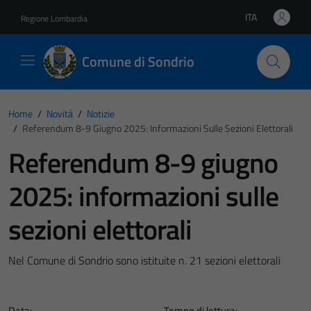
Vai ai contenuti
Vai al footer
ITA
Regione Lombardia
Lingua attiva:
Comune di Sondrio
Home
/
Novità
/
Notizie
/
Referendum 8-9 Giugno 2025: Informazioni Sulle Sezioni Elettorali
Referendum 8-9 giugno
2025: informazioni sulle
sezioni elettorali
Nel Comune di Sondrio sono istituite n. 21 sezioni elettorali
Data:
Tempo di lettura: