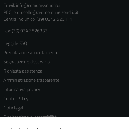
Email:
info@comune.sondrio.it
PEC:
protocollo@cert.comune.sondrio.it
Centralino unico: (39) 0342 526111
Fax: (39) 0342 526333
Leggi le FAQ
Prenotazione appuntamento
Segnalazione disservizio
Richiesta assistenza
Amministrazione trasparente
Informativa privacy
Cookie Policy
Note legali
Tecnici
Dichiarazione di accessibilità
Questi cookie
Dichiarazione di accessibilità Servizi