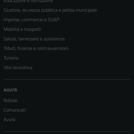
Educazione e formazione
Giustizia, sicurezza pubblica e polizia municipale
Imprese, commercio e SUAP
Tecnici
Mobilità e trasporti
Questi cookie
Salute, benessere e assistenza
sono necessari
Tributi, finanze e contravvenzioni
per il
Turismo
funzionamento
del sito e non
Vita lavorativa
possono
essere
disabilitati.
NOVITÀ
Questi cookie
Notizie
non raccolgono
informazioni
Comunicati
personali.
Avvisi