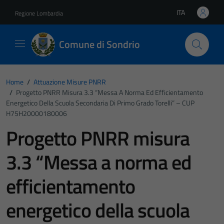
Vai ai contenuti
Vai al footer
ITA
Regione Lombardia
Lingua attiva:
Comune di Sondrio
Home
/
Attuazione Misure PNRR
/
Progetto PNRR Misura 3.3 “Messa A Norma Ed Efficientamento
Energetico Della Scuola Secondaria Di Primo Grado Torelli” – CUP
H75H20000180006
Progetto PNRR misura
3.3 “Messa a norma ed
efficientamento
energetico della scuola