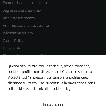
Prenotazione appuntamento
Segnalazione disservizio
Richiesta assistenza
Amministrazione trasparente
Informativa privacy
Cookie Policy
Note legali
Dichiarazione di accessibilità
Dichiarazione di accessibilità Servizi
Questo sito utilizza cookie tecnici e, previo consenso,
Whistleblowing
cookie di profilazione di terze parti. Cliccando sul tasto
'Accetta tutti' si presta il consenso alla profilazione,
Piano di miglioramento del sito
cliccando sul tasto 'Esci' si continua la navigazione con i
Area riservata
soli cookie tecnici.
Link alla cookie policy
Area Privata
Impostazioni