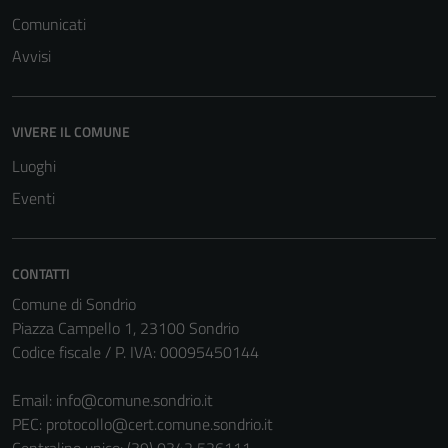
funzionamento
Comunicati
del sito e non
Avvisi
possono
essere
disabilitati.
VIVERE IL COMUNE
Questi cookie
non raccolgono
Luoghi
informazioni
Eventi
personali.
CONTATTI
Comune di Sondrio
Piazza Campello 1, 23100 Sondrio
Codice fiscale / P. IVA: 00095450144
Email:
info@comune.sondrio.it
PEC:
protocollo@cert.comune.sondrio.it
Centralino unico: (39) 0342 526111