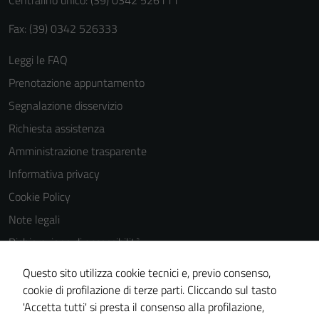
Fax: (39) 0342 526333
Leggi le FAQ
Prenotazione appuntamento
Segnalazione disservizio
Richiesta assistenza
Amministrazione trasparente
Informativa privacy
Cookie Policy
Note legali
Dichiarazione di accessibilità
Dichiarazione di accessibilità Servizi
Questo sito utilizza cookie tecnici e, previo consenso,
Whistleblowing
cookie di profilazione di terze parti. Cliccando sul tasto
'Accetta tutti' si presta il consenso alla profilazione,
Piano di miglioramento del sito