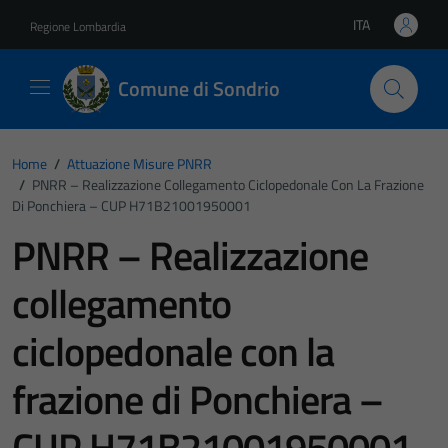
Vai ai contenuti
Vai al footer
ITA
Regione Lombardia
Lingua attiva:
Comune di Sondrio
Home
/
Attuazione Misure PNRR
/
PNRR – Realizzazione Collegamento Ciclopedonale Con La Frazione
Di Ponchiera – CUP H71B21001950001
PNRR – Realizzazione
collegamento
ciclopedonale con la
frazione di Ponchiera –
CUP H71B21001950001