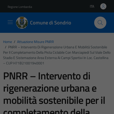
Vai ai contenuti
Vai al footer
ITA
Regione Lombardia
Lingua attiva:
Comune di Sondrio
Home
/
Attuazione Misure PNRR
/
PNRR – Intervento Di Rigenerazione Urbana E Mobilità Sostenibile
Per Il Completamento Della Pista Ciclabile Con Marciapiedi Sul Viale Dello
Stadio E Sistemazione Area Esterna Ai Campi Sportivi In Loc. Castellina
– CUP H71B21001940001
PNRR – Intervento di
rigenerazione urbana e
mobilità sostenibile per il
completamento della