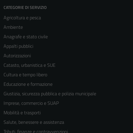
CATEGORIE DI SERVIZIO
Agricoltura e pesca
Ambiente
Anagrafe e stato civile
Appalti pubblici
Autorizzazioni
Catasto, urbanistica e SUE
Tecnici
Cultura e tempo libero
Questi cookie
Educazione e formazione
sono necessari
per il
Giustizia, sicurezza pubblica e polizia municipale
funzionamento
Imprese, commercio e SUAP
del sito e non
Mobilità e trasporti
possono
essere
Salute, benessere e assistenza
disabilitati.
Tributi, finanze e contravvenzioni