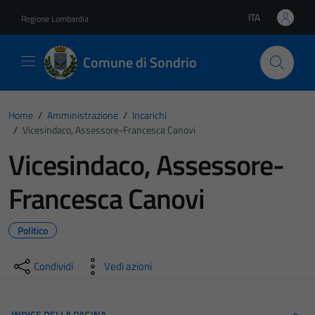
Vai ai contenuti
Vai al footer
ITA
Regione Lombardia
Lingua attiva:
Comune di Sondrio
Home
/
Amministrazione
/
Incarichi
/
Vicesindaco, Assessore-Francesca Canovi
Vicesindaco, Assessore-
Francesca Canovi
Politico
Condividi
Vedi azioni
INDICE DELLA PAGINA