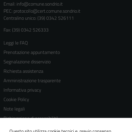
Email:
info@comune.sondrio.it
PEC:
protocollo@cert.comune.sondrio.it
Centralino unico: (39) 0342 526111
Fax: (39) 0342 526333
Leggi le FAQ
Prenotazione appuntamento
Tecnici
Questi cookie
Segnalazione disservizio
sono necessari
Richiesta assistenza
per il
Amministrazione trasparente
funzionamento
del sito e non
Informativa privacy
possono
Cookie Policy
essere
Note legali
disabilitati.
Questi cookie
Dichiarazione di accessibilità
non raccolgono
Dichiarazione di accessibilità Servizi
informazioni
Questo sito utilizza cookie tecnici e, previo consenso,