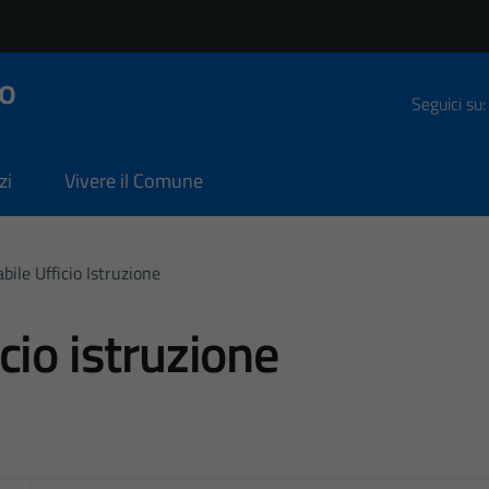
o
Seguici su:
zi
Vivere il Comune
ile Ufficio Istruzione
cio istruzione