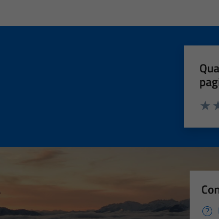
Qua
pag
Valut
Va
Con