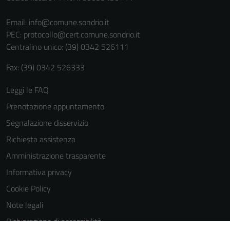
sono necessari
Email:
info@comune.sondrio.it
per il
PEC:
protocollo@cert.comune.sondrio.it
funzionamento
Centralino unico: (39) 0342 526111
del sito e non
possono
Fax: (39) 0342 526333
essere
disabilitati.
Leggi le FAQ
Questi cookie
Prenotazione appuntamento
non raccolgono
informazioni
Segnalazione disservizio
personali.
Richiesta assistenza
Amministrazione trasparente
Informativa privacy
Cookie Policy
Note legali
Dichiarazione di accessibilità