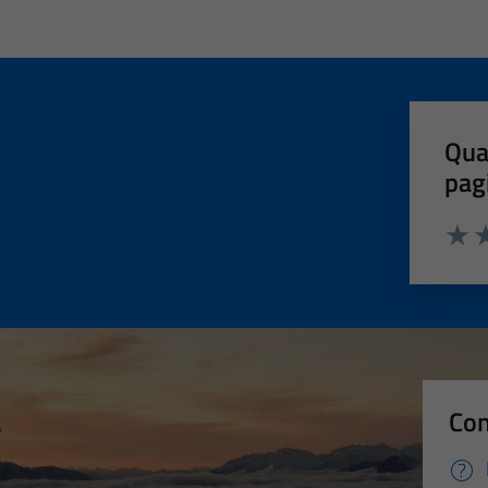
Qua
pag
Valut
Va
Con