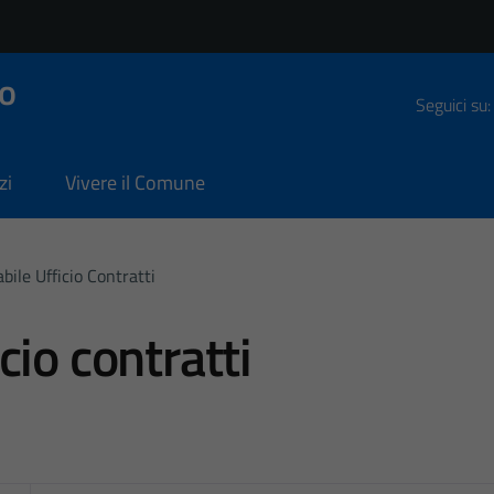
o
Seguici su:
zi
Vivere il Comune
ile Ufficio Contratti
io contratti