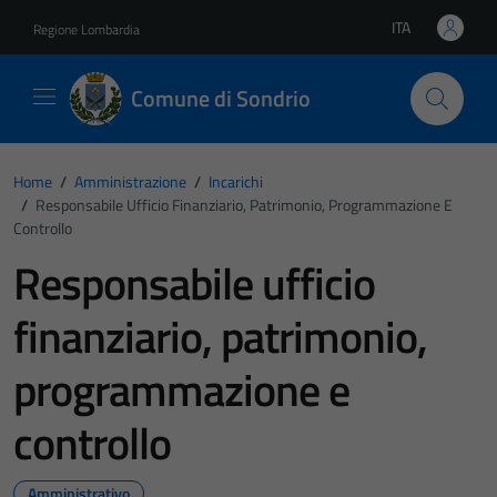
Vai ai contenuti
Vai al footer
ITA
Regione Lombardia
Lingua attiva:
Comune di Sondrio
Home
/
Amministrazione
/
Incarichi
/
Responsabile Ufficio Finanziario, Patrimonio, Programmazione E
Controllo
Responsabile ufficio
finanziario, patrimonio,
programmazione e
controllo
Amministrativo