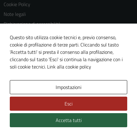
Questi cookie
Cookie Policy
non raccolgono
Note legali
informazioni
Dichiarazione di accessibilità
personali.
Dichiarazione di accessibilità Servizi
Questo sito utilizza cookie tecnici e, previo consenso,
Whistleblowing
cookie di profilazione di terze parti. Cliccando sul tasto
'Accetta tutti' si presta il consenso alla profilazione,
Piano di miglioramento del sito
cliccando sul tasto 'Esci' si continua la navigazione con i
Area riservata
soli cookie tecnici.
Link alla cookie policy
Area Privata
Impostazioni
Esci
Accetta tutti
Credits: ©
Technical Design s.r.l.