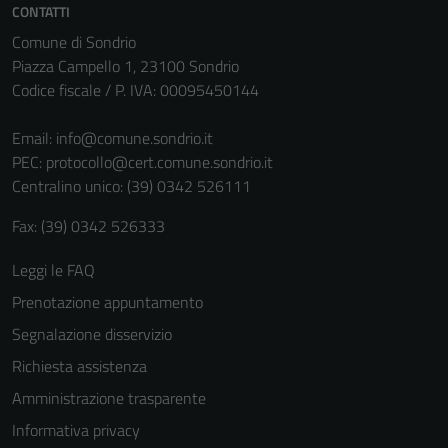
CONTATTI
Comune di Sondrio
Piazza Campello 1, 23100 Sondrio
Codice fiscale / P. IVA: 00095450144
Email:
info@comune.sondrio.it
PEC:
protocollo@cert.comune.sondrio.it
Centralino unico: (39) 0342 526111
Fax: (39) 0342 526333
Tecnici
Questi cookie
Leggi le FAQ
sono necessari
Prenotazione appuntamento
per il
Segnalazione disservizio
funzionamento
del sito e non
Richiesta assistenza
possono
Amministrazione trasparente
essere
Informativa privacy
disabilitati.