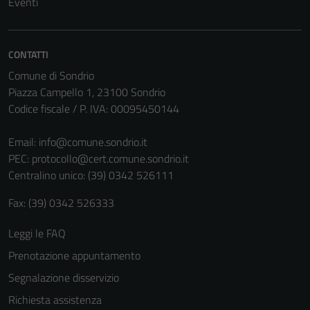
Eventi
CONTATTI
Comune di Sondrio
Piazza Campello 1, 23100 Sondrio
Codice fiscale / P. IVA: 00095450144
Email:
info@comune.sondrio.it
PEC:
protocollo@cert.comune.sondrio.it
Centralino unico: (39) 0342 526111
Tecnici
Fax: (39) 0342 526333
Questi cookie
sono necessari
Leggi le FAQ
per il
Prenotazione appuntamento
funzionamento
del sito e non
Segnalazione disservizio
possono
Richiesta assistenza
essere