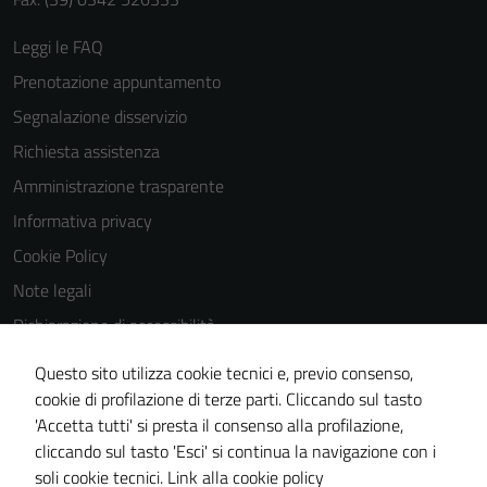
Leggi le FAQ
Prenotazione appuntamento
Segnalazione disservizio
Richiesta assistenza
Amministrazione trasparente
Informativa privacy
Cookie Policy
Note legali
Dichiarazione di accessibilità
Dichiarazione di accessibilità Servizi
Questo sito utilizza cookie tecnici e, previo consenso,
Whistleblowing
cookie di profilazione di terze parti. Cliccando sul tasto
'Accetta tutti' si presta il consenso alla profilazione,
Piano di miglioramento del sito
cliccando sul tasto 'Esci' si continua la navigazione con i
Area riservata
soli cookie tecnici.
Link alla cookie policy