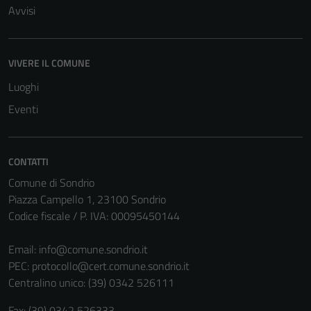
Avvisi
VIVERE IL COMUNE
Luoghi
Tecnici
Questi cookie
Eventi
sono necessari
per il
funzionamento
CONTATTI
del sito e non
Comune di Sondrio
possono
Piazza Campello 1, 23100 Sondrio
essere
Codice fiscale / P. IVA: 00095450144
disabilitati.
Questi cookie
Email:
info@comune.sondrio.it
non raccolgono
PEC:
protocollo@cert.comune.sondrio.it
informazioni
Centralino unico: (39) 0342 526111
personali.
Fax: (39) 0342 526333