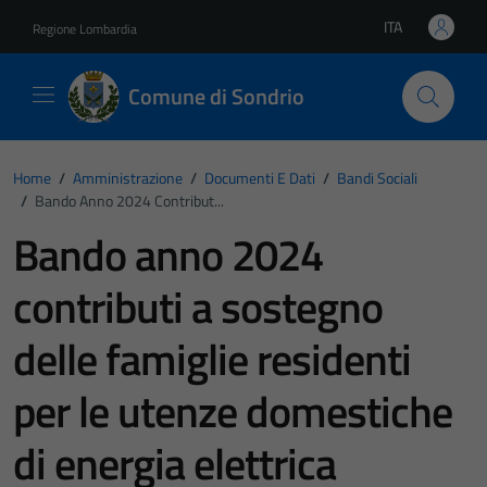
Vai ai contenuti
Vai al footer
ITA
Regione Lombardia
Lingua attiva:
Comune di Sondrio
Home
/
Amministrazione
/
Documenti E Dati
/
Bandi Sociali
/
Bando Anno 2024 Contribut...
Bando anno 2024
contributi a sostegno
delle famiglie residenti
per le utenze domestiche
di energia elettrica