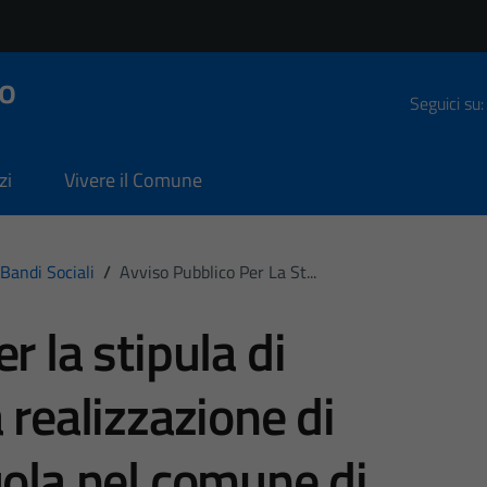
o
Seguici su:
zi
Vivere il Comune
Bandi Sociali
/
Avviso Pubblico Per La St...
r la stipula di
 realizzazione di
uola nel comune di