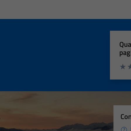
Qua
pag
Valut
Va
Con