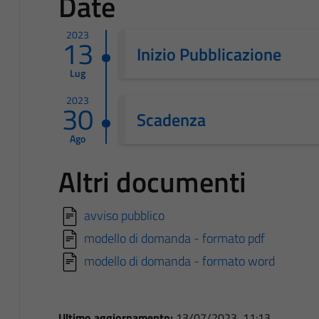
Date
2023
13
Inizio Pubblicazione
Lug
2023
30
Scadenza
Ago
Altri documenti
avviso pubblico
modello di domanda - formato pdf
modello di domanda - formato word
Ultimo aggiornamento:
13/07/2023, 11:13