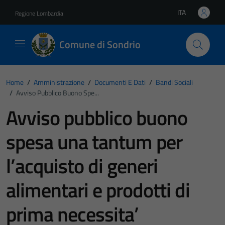
Vai ai contenuti
Vai al footer
ITA
Regione Lombardia
Lingua attiva:
Comune di Sondrio
Home
/
Amministrazione
/
Documenti E Dati
/
Bandi Sociali
/
Avviso Pubblico Buono Spe...
Avviso pubblico buono
spesa una tantum per
l’acquisto di generi
alimentari e prodotti di
prima necessita’