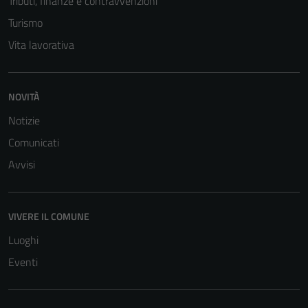
Tributi, finanze e contravvenzioni
Tecnici
Turismo
Questi cookie
Vita lavorativa
sono necessari
per il
funzionamento
del sito e non
NOVITÀ
possono
Notizie
essere
Comunicati
disabilitati.
Questi cookie
Avvisi
non raccolgono
informazioni
personali.
VIVERE IL COMUNE
Luoghi
Eventi