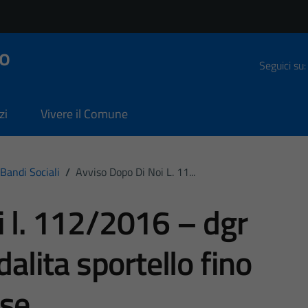
o
Seguici su:
zi
Vivere il Comune
Bandi Sociali
/
Avviso Dopo Di Noi L. 11...
i l. 112/2016 – dgr
lita sportello fino
rse