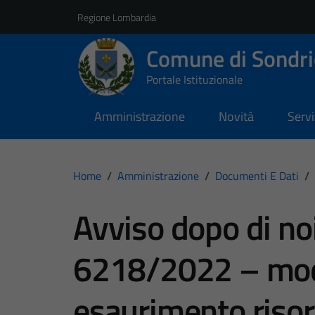
Vai ai contenuti
Vai al footer
Regione Lombardia
Comune di Sondri
Portale Istituzionale
Amministrazione
Novità
Servi
Home
/
Amministrazione
/
Documenti E Dati
/
Avviso dopo di no
6218/2022 – moda
esaurimento riso