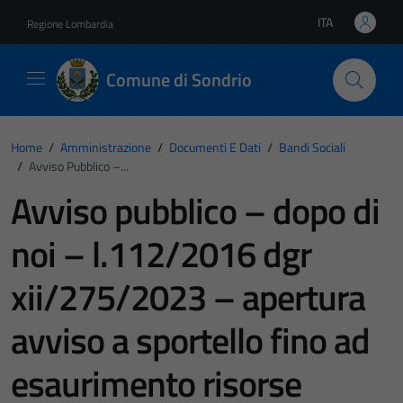
Vai ai contenuti
Vai al footer
ITA
Regione Lombardia
Lingua attiva:
Comune di Sondrio
Home
/
Amministrazione
/
Documenti E Dati
/
Bandi Sociali
/
Avviso Pubblico –...
Avviso pubblico – dopo di
noi – l.112/2016 dgr
xii/275/2023 – apertura
avviso a sportello fino ad
esaurimento risorse