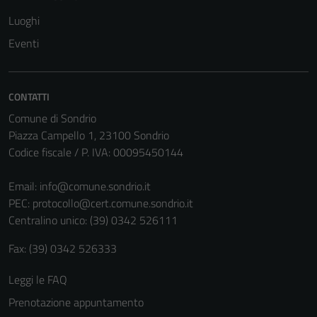
Luoghi
Eventi
Tecnici
Questi cookie
sono necessari
CONTATTI
per il
Comune di Sondrio
funzionamento
Piazza Campello 1, 23100 Sondrio
del sito e non
Codice fiscale / P. IVA: 00095450144
possono
essere
Email:
info@comune.sondrio.it
disabilitati.
PEC:
protocollo@cert.comune.sondrio.it
Questi cookie
Centralino unico: (39) 0342 526111
non raccolgono
informazioni
Fax: (39) 0342 526333
personali.
Leggi le FAQ
Prenotazione appuntamento