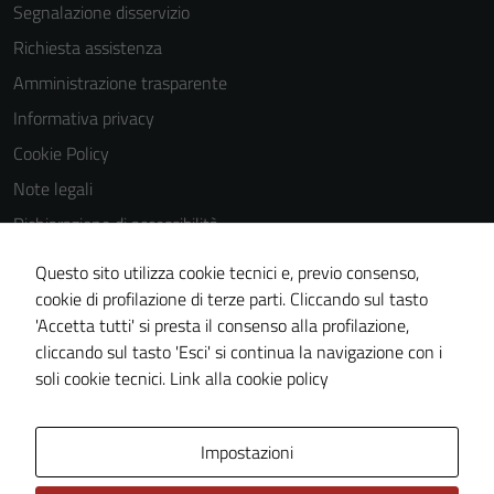
Segnalazione disservizio
Richiesta assistenza
Amministrazione trasparente
Informativa privacy
Cookie Policy
Note legali
Dichiarazione di accessibilità
Dichiarazione di accessibilità Servizi
Questo sito utilizza cookie tecnici e, previo consenso,
Whistleblowing
cookie di profilazione di terze parti. Cliccando sul tasto
'Accetta tutti' si presta il consenso alla profilazione,
Piano di miglioramento del sito
cliccando sul tasto 'Esci' si continua la navigazione con i
Area riservata
soli cookie tecnici.
Link alla cookie policy
Area Privata
Impostazioni