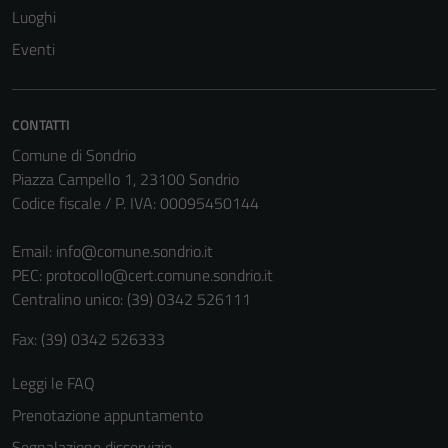
Luoghi
Eventi
Tecnici
Questi cookie
sono necessari
CONTATTI
per il
Comune di Sondrio
funzionamento
Piazza Campello 1, 23100 Sondrio
del sito e non
Codice fiscale / P. IVA: 00095450144
possono
essere
Email:
info@comune.sondrio.it
disabilitati.
PEC:
protocollo@cert.comune.sondrio.it
Questi cookie
Centralino unico: (39) 0342 526111
non raccolgono
Fax: (39) 0342 526333
informazioni
personali.
Leggi le FAQ
Prenotazione appuntamento
Segnalazione disservizio