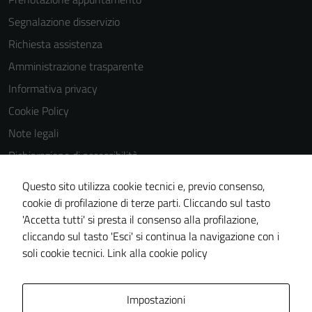
possono
Segnalazione disservizio
essere
disabilitati.
Richiesta assistenza
Questi cookie
Amministrazione trasparente
non raccolgono
Informativa privacy
informazioni
personali.
Cookie Policy
Note legali
Dichiarazione di accessibilità
Dichiarazione di accessibilità Servizi
Questo sito utilizza cookie tecnici e, previo consenso,
Whistleblowing
cookie di profilazione di terze parti. Cliccando sul tasto
'Accetta tutti' si presta il consenso alla profilazione,
Piano di miglioramento del sito
cliccando sul tasto 'Esci' si continua la navigazione con i
Area riservata
soli cookie tecnici.
Link alla cookie policy
Area Privata
Impostazioni