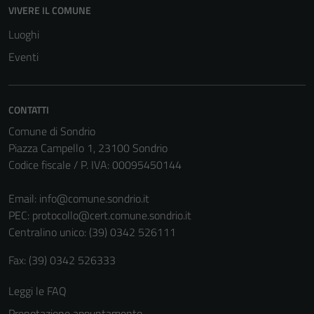
VIVERE IL COMUNE
Luoghi
Eventi
CONTATTI
Comune di Sondrio
Piazza Campello 1, 23100 Sondrio
Codice fiscale / P. IVA: 00095450144
Email:
info@comune.sondrio.it
PEC:
protocollo@cert.comune.sondrio.it
Tecnici
Centralino unico: (39) 0342 526111
Questi cookie
sono necessari
Fax: (39) 0342 526333
per il
funzionamento
Leggi le FAQ
del sito e non
Prenotazione appuntamento