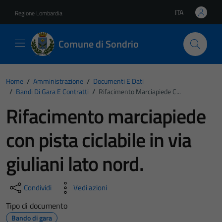
Vai ai contenuti
Vai al footer
ITA
Regione Lombardia
Lingua attiva:
Comune di Sondrio
Home
/
Amministrazione
/
Documenti E Dati
/
Bandi Di Gara E Contratti
/
Rifacimento Marciapiede C...
Rifacimento marciapiede
con pista ciclabile in via
giuliani lato nord.
Condividi
Vedi azioni
Tipo di documento
Bando di gara