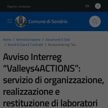
Vai ai contenuti
Vai al footer
ITA
Regione Lombardia
Lingua attiva:
Comune di Sondrio
Home
/
Amministrazione
/
Documenti E Dati
/
Bandi Di Gara E Contratti
/
Avviso Interreg “va...
Avviso Interreg
“Valleys4ACTIONS”:
servizio di organizzazione,
realizzazione e
restituzione di laboratori