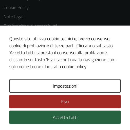
Cookie Policy
Note legali
Dichiarazione di accessibilità
Dichiarazione di accessibilità Servizi
Questo sito utilizza cookie tecnici e, previo consenso,
Whistleblowing
cookie di profilazione di terze parti. Cliccando sul tasto
'Accetta tutti' si presta il consenso alla profilazione,
Piano di miglioramento del sito
cliccando sul tasto 'Esci' si continua la navigazione con i
Area riservata
soli cookie tecnici.
Link alla cookie policy
Area Privata
Impostazioni
Esci
Accetta tutti
Credits: ©
Technical Design s.r.l.