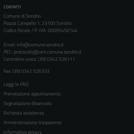
Tecnici
CONTATTI
Questi cookie
Comune di Sondrio
sono necessari
Piazza Campello 1, 23100 Sondrio
per il
Codice fiscale / P. IVA: 00095450144
funzionamento
del sito e non
Email:
info@comune.sondrio.it
possono
PEC:
protocollo@cert.comune.sondrio.it
essere
Centralino unico: (39) 0342 526111
disabilitati.
Fax: (39) 0342 526333
Questi cookie
non raccolgono
Leggi le FAQ
informazioni
personali.
Prenotazione appuntamento
Segnalazione disservizio
Richiesta assistenza
Amministrazione trasparente
Informativa privacy