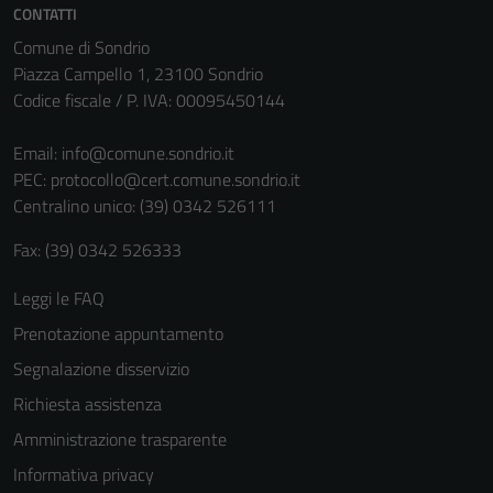
CONTATTI
Tecnici
Comune di Sondrio
Questi cookie
Piazza Campello 1, 23100 Sondrio
sono necessari
Codice fiscale / P. IVA: 00095450144
per il
funzionamento
Email:
info@comune.sondrio.it
del sito e non
PEC:
protocollo@cert.comune.sondrio.it
possono
Centralino unico: (39) 0342 526111
essere
disabilitati.
Fax: (39) 0342 526333
Questi cookie
non raccolgono
Leggi le FAQ
informazioni
Prenotazione appuntamento
personali.
Segnalazione disservizio
Richiesta assistenza
Amministrazione trasparente
Informativa privacy