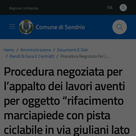
Vai ai contenuti
Vai al footer
ITA
Regione Lombardia
Lingua attiva:
Comune di Sondrio
Home
/
Amministrazione
/
Documenti E Dati
/
Bandi Di Gara E Contratti
/
Procedura Negoziata Per L...
Procedura negoziata per
l’appalto dei lavori aventi
per oggetto “rifacimento
marciapiede con pista
ciclabile in via giuliani lato