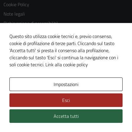
Cookie Policy
Note legali
Dichiarazione di accessibilità
Dichiarazione di accessibilità Servizi
Questo sito utilizza cookie tecnici e, previo consenso,
Whistleblowing
cookie di profilazione di terze parti. Cliccando sul tasto
'Accetta tutti' si presta il consenso alla profilazione,
Piano di miglioramento del sito
cliccando sul tasto 'Esci' si continua la navigazione con i
Area riservata
soli cookie tecnici.
Link alla cookie policy
Area Privata
Impostazioni
Esci
Accetta tutti
Credits: ©
Technical Design s.r.l.