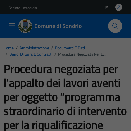
Vai ai contenuti
Vai al footer
ITA
Regione Lombardia
Lingua attiva:
Comune di Sondrio
Home
/
Amministrazione
/
Documenti E Dati
/
Bandi Di Gara E Contratti
/
Procedura Negoziata Per L...
Procedura negoziata per
l’appalto dei lavori aventi
per oggetto “programma
straordinario di intervento
per la riqualificazione