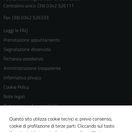
Centralino unico: (39) 0342 526111
Fax: (39) 0342 526333
Leggi le FAQ
Prenotazione appuntamento
Segnalazione disservizio
Richiesta assistenza
Amministrazione trasparente
Informativa privacy
Cookie Policy
Note legali
Dichiarazione di accessibilità
Dichiarazione di accessibilità Servizi
Questo sito utilizza cookie tecnici e, previo consenso,
Whistleblowing
cookie di profilazione di terze parti. Cliccando sul tasto