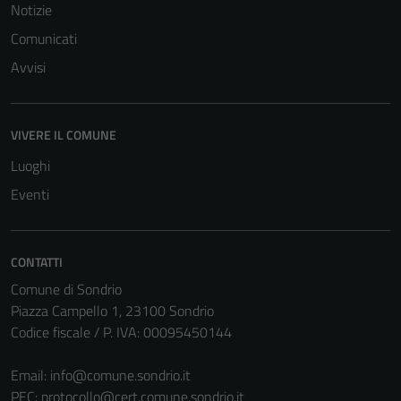
Notizie
Comunicati
Avvisi
VIVERE IL COMUNE
Tecnici
Questi cookie
Luoghi
sono necessari
Eventi
per il
funzionamento
del sito e non
CONTATTI
possono
Comune di Sondrio
essere
Piazza Campello 1, 23100 Sondrio
disabilitati.
Codice fiscale / P. IVA: 00095450144
Questi cookie
non raccolgono
Email:
info@comune.sondrio.it
informazioni
PEC:
protocollo@cert.comune.sondrio.it
personali.