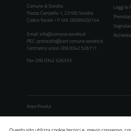
Comune di Sondrio
Leggi le
Piazza Campello 1, 23100 Sondrio
Prenota
Codice fiscale / P. IVA: 00095450144
Segnalazi
Email:
info@comune.sondrio.it
Richiest
PEC:
protocollo@cert.comune.sondrio.it
Centralino unico: (39) 0342 526111
Fax: (39) 0342 526333
Area Privata
Questo sito utilizza cookie tecnici e, previo consenso, coo