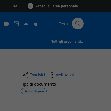
Accedi all'area personale
ITA
Lingua attiva:
Cerca
Tutti gli argomenti...
Condividi
Vedi azioni
Tipo di documento
Bando di gara