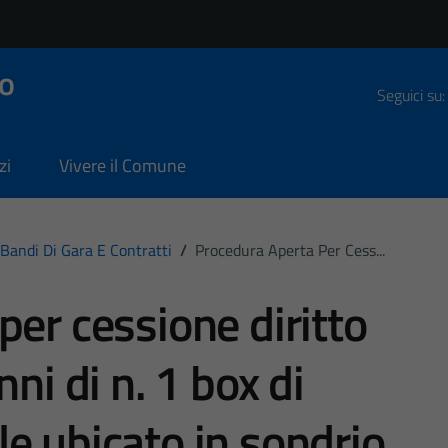
o
Seguici su:
zi
Vivere il Comune
Bandi Di Gara E Contratti
/
Procedura Aperta Per Cess...
per cessione diritto
ni di n. 1 box di
e ubicato in sondrio