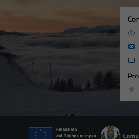
Con
Pro
Comun