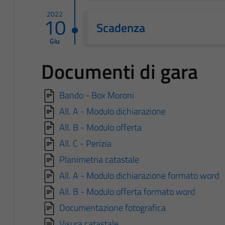
2022
10
Scadenza
Giu
Documenti di gara
Bando - Box Moroni
All. A - Modulo dichiarazione
All. B - Modulo offerta
All. C - Perizia
Planimetria catastale
All. A - Modulo dichiarazione formato word
All. B - Modulo offerta formato word
Documentazione fotografica
Visura catastale