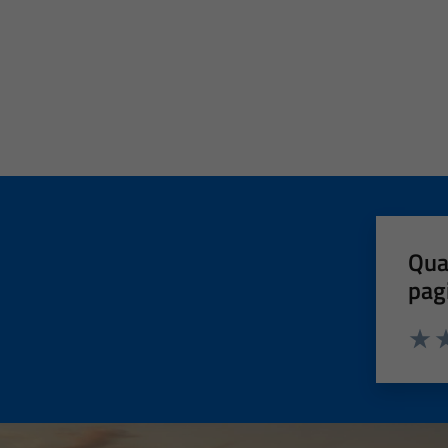
Qua
pag
Valut
Va