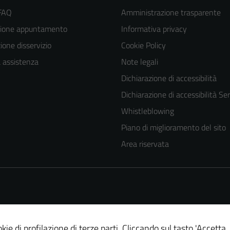
 FAQ
Amministrazione trasparente
zione appuntamento
Informativa privacy
one disservizio
Cookie Policy
a assistenza
Note legali
Dichiarazione di accessibilità
Dichiarazione di accessibilità Ser
Whistleblowing
Piano di miglioramento del sito
Area riservata
Tecnici
kie di profilazione di terze parti. Cliccando sul tasto 'Accetta