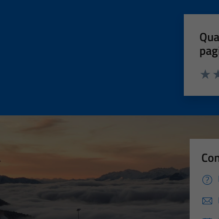
Qua
pag
Valut
Va
Con