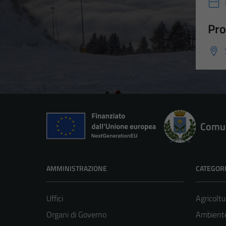
Pro
Comun
AMMINISTRAZIONE
CATEGORI
Uffici
Agricoltu
Organi di Governo
Ambient