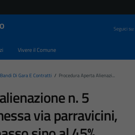
o
Seguici su:
zi
Vivere il Comune
Bandi Di Gara E Contratti
/
Procedura Aperta Alienazi...
alienazione n. 5
essa via parravicini,
ibasso sino al 45%