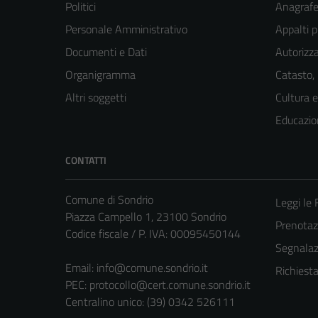
Politici
Anagrafe 
Personale Amministrativo
Appalti p
Documenti e Dati
Autorizza
Organigramma
Catasto,
Altri soggetti
Cultura 
Educazio
CONTATTI
Comune di Sondrio
Leggi le
Piazza Campello 1, 23100 Sondrio
Prenota
Codice fiscale / P. IVA: 00095450144
Segnalazi
Email:
info@comune.sondrio.it
Richiest
PEC:
protocollo@cert.comune.sondrio.it
Centralino unico: (39) 0342 526111