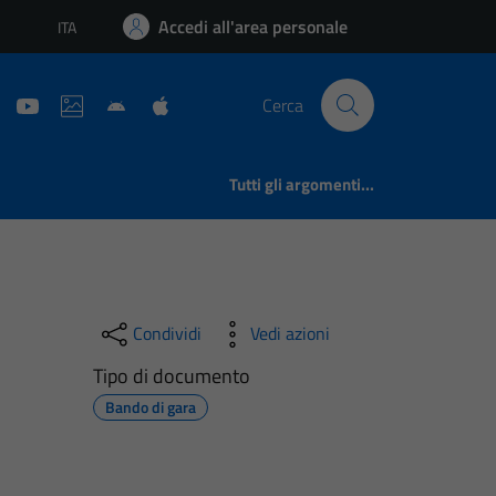
Accedi all'area personale
ITA
Lingua attiva:
Cerca
Tutti gli argomenti...
Condividi
Vedi azioni
Tipo di documento
Bando di gara