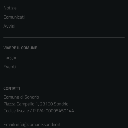
Notizie
Comunicati
Avvisi
Tecnici
VIVERE IL COMUNE
Questi cookie
Luoghi
sono necessari
Eventi
per il
funzionamento
del sito e non
CONTATTI
possono
essere
Comune di Sondrio
disabilitati.
Piazza Campello 1, 23100 Sondrio
Questi cookie
Codice fiscale / P. IVA: 00095450144
non raccolgono
informazioni
Email:
info@comune.sondrio.it