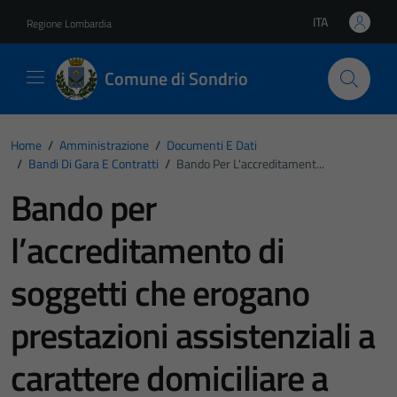
Vai ai contenuti
Vai al footer
ITA
Regione Lombardia
Lingua attiva:
Comune di Sondrio
Home
/
Amministrazione
/
Documenti E Dati
/
Bandi Di Gara E Contratti
/
Bando Per L'accreditament...
Bando per
l’accreditamento di
soggetti che erogano
prestazioni assistenziali a
carattere domiciliare a