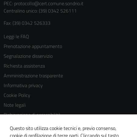
personali.
PEC:
protocollo@cert.comune.sondrio.it
Centralino unico: (39) 0342 526111
Fax: (39) 0342 526333
Leggi le FAQ
Prenotazione appuntamento
Segnalazione disservizio
Richiesta assistenza
Amministrazione trasparente
Informativa privacy
Cookie Policy
Note legali
Dichiarazione di accessibilità
Dichiarazione di accessibilità Servizi
Questo sito utilizza cookie tecnici e, previo consenso,
Whistleblowing
cookie di profilazione di terze parti. Cliccando sul tasto