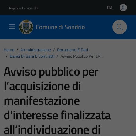
Vai ai contenuti
Vai al footer
ITA
Regione Lombardia
Lingua attiva:
Comune di Sondrio
Home
/
Amministrazione
/
Documenti E Dati
/
Bandi Di Gara E Contratti
/
Avviso Pubblico Per LR...
Avviso pubblico per
l’acquisizione di
manifestazione
d’interesse finalizzata
all’individuazione di