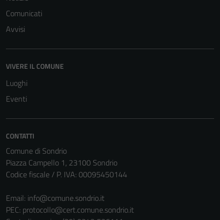
Comunicati
Avvisi
VIVERE IL COMUNE
Tecnici
Luoghi
Questi cookie
sono necessari
Eventi
per il
funzionamento
del sito e non
CONTATTI
possono
Comune di Sondrio
essere
Piazza Campello 1, 23100 Sondrio
disabilitati.
Codice fiscale / P. IVA: 00095450144
Questi cookie
non raccolgono
Email:
info@comune.sondrio.it
informazioni
PEC:
protocollo@cert.comune.sondrio.it
personali.