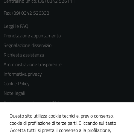
Centralino unico: (39) 0342 526111
Fax: (39) 0342 526333
Leggi le FAQ
Prenotazione appuntamento
Segnalazione disservizio
Richiesta assistenza
Amministrazione trasparente
Informativa privacy
Cookie Policy
Note legali
Dichiarazione di accessibilità
Dichiarazione di accessibilità Servizi
Questo sito utilizza cookie tecnici e, previo consenso,
Whistleblowing
cookie di profilazione di terze parti. Cliccando sul tasto
'Accetta tutti' si presta il consenso alla profilazione,
Piano di miglioramento del sito