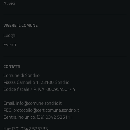
Avvisi
VIVERE IL COMUNE
Luoghi
Tecnici
Questi cookie
Eventi
sono necessari
per il
funzionamento
CONTATTI
del sito e non
Comune di Sondrio
possono
Piazza Campello 1, 23100 Sondrio
essere
Codice fiscale / P. IVA: 00095450144
disabilitati.
Questi cookie
Email:
info@comune.sondrio.it
non raccolgono
PEC:
protocollo@cert.comune.sondrio.it
informazioni
Centralino unico: (39) 0342 526111
personali.
Fax: (39) 0342 526333