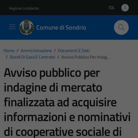
Vai ai contenuti
Vai al footer
ITA
Regione Lombardia
Lingua attiva:
Comune di Sondrio
Home
/
Amministrazione
/
Documenti E Dati
/
Bandi Di Gara E Contratti
/
Avviso Pubblico Per Indag...
Avviso pubblico per
indagine di mercato
finalizzata ad acquisire
informazioni e nominativi
di cooperative sociale di