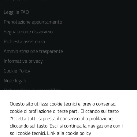
Leggi le FAQ
Prenotazione appuntamento
Segnalazione disservizio
Richiesta assistenza
Amministrazione trasparente
Informativa privacy
Cookie Policy
Note legali
Dichiarazione di accessibilità
Dichiarazione di accessibilità Servizi
Questo sito utilizza cookie tecnici e, previo consenso,
Whistleblowing
cookie di profilazione di terze parti. Cliccando sul tasto
'Accetta tutti' si presta il consenso alla profilazione,
Piano di miglioramento del sito
cliccando sul tasto 'Esci' si continua la navigazione con i
Area riservata
soli cookie tecnici.
Link alla cookie policy