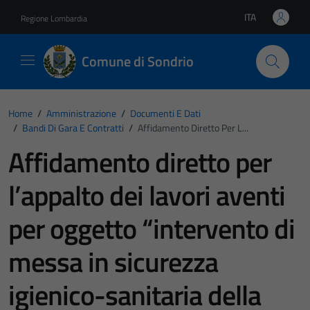
Vai ai contenuti
Vai al footer
ITA
Regione Lombardia
Lingua attiva:
Comune di Sondrio
Home
/
Amministrazione
/
Documenti E Dati
/
Bandi Di Gara E Contratti
/
Affidamento Diretto Per L...
Affidamento diretto per
l’appalto dei lavori aventi
per oggetto “intervento di
messa in sicurezza
igienico-sanitaria della