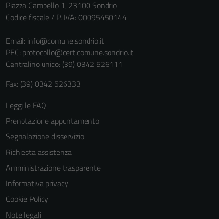
Piazza Campello 1, 23100 Sondrio
Questi cookie
Codice fiscale / P. IVA: 00095450144
sono necessari
per il
Email:
info@comune.sondrio.it
funzionamento
PEC:
protocollo@cert.comune.sondrio.it
del sito e non
Centralino unico: (39) 0342 526111
possono
essere
Fax: (39) 0342 526333
disabilitati.
Questi cookie
Leggi le FAQ
non raccolgono
Prenotazione appuntamento
informazioni
Segnalazione disservizio
personali.
Richiesta assistenza
Amministrazione trasparente
Informativa privacy
Cookie Policy
Note legali