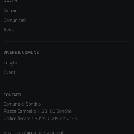
NOVITÀ
Notizie
Comunicati
Avvisi
Tecnici
VIVERE IL COMUNE
Questi cookie
Luoghi
sono necessari
Eventi
per il
funzionamento
del sito e non
possono
CONTATTI
essere
Comune di Sondrio
disabilitati.
Piazza Campello 1, 23100 Sondrio
Questi cookie
Codice fiscale / P. IVA: 00095450144
non raccolgono
informazioni
Email:
info@comune.sondrio.it