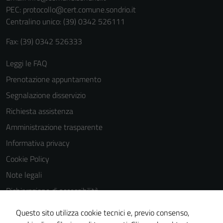
personali.
PEC:
protocollo@cert.comune.sondrio.it
Centralino unico: (39) 0342 526111
Fax: (39) 0342 526333
Leggi le FAQ
Prenotazione appuntamento
Segnalazione disservizio
Richiesta assistenza
Amministrazione trasparente
Informativa privacy
Cookie Policy
Note legali
Dichiarazione di accessibilità
Dichiarazione di accessibilità Servizi
Questo sito utilizza cookie tecnici e, previo consenso,
Whistleblowing