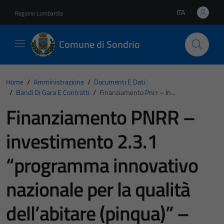
Vai ai contenuti
Vai al footer
ITA
Regione Lombardia
Lingua attiva:
Comune di Sondrio
Home
/
Amministrazione
/
Documenti E Dati
/
Bandi Di Gara E Contratti
/
Finanziamento Pnrr – In...
Finanziamento PNRR –
investimento 2.3.1
“programma innovativo
nazionale per la qualità
dell’abitare (pinqua)” –