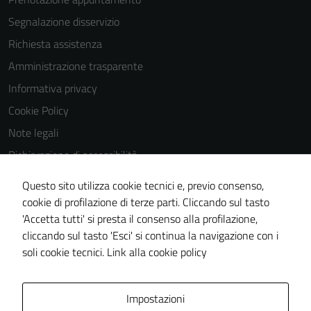
Segnalazione disservizio
Richiesta assistenza
Amministrazione trasparente
Informativa privacy
Cookie Policy
Note legali
Dichiarazione di accessibilità
Dichiarazione di accessibilità Servizi
Questo sito utilizza cookie tecnici e, previo consenso,
Whistleblowing
cookie di profilazione di terze parti. Cliccando sul tasto
'Accetta tutti' si presta il consenso alla profilazione,
Piano di miglioramento del sito
cliccando sul tasto 'Esci' si continua la navigazione con i
Area riservata
soli cookie tecnici.
Link alla cookie policy
Area Privata
Impostazioni