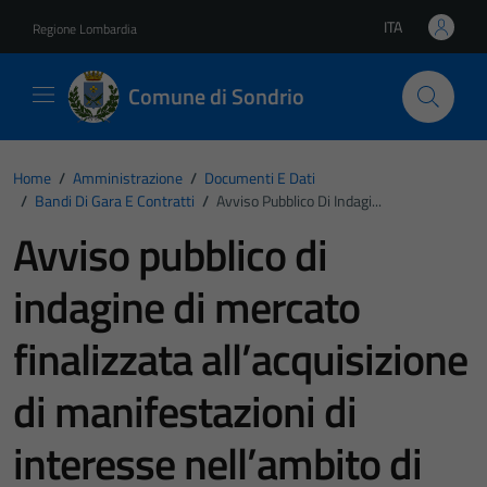
Vai ai contenuti
Vai al footer
ITA
Regione Lombardia
Lingua attiva:
Comune di Sondrio
Home
/
Amministrazione
/
Documenti E Dati
/
Bandi Di Gara E Contratti
/
Avviso Pubblico Di Indagi...
Avviso pubblico di
indagine di mercato
finalizzata all’acquisizione
di manifestazioni di
interesse nell’ambito di