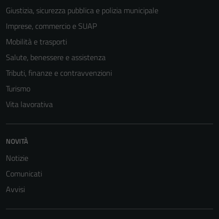
Giustizia, sicurezza pubblica e polizia municipale
Imprese, commercio e SUAP
Mobilità e trasporti
Salute, benessere e assistenza
Tributi, finanze e contravvenzioni
Turismo
Vita lavorativa
NOVITÀ
Tecnici
Notizie
Questi cookie
Comunicati
sono necessari
Avvisi
per il
funzionamento
del sito e non