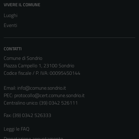
possono
VIVERE IL COMUNE
essere
Luoghi
disabilitati.
Eventi
Questi cookie
non raccolgono
informazioni
personali.
CONTATTI
Comune di Sondrio
Piazza Campello 1, 23100 Sondrio
Codice fiscale / P. IVA: 00095450144
Email:
info@comune.sondrio.it
PEC:
protocollo@cert.comune.sondrio.it
Centralino unico: (39) 0342 526111
Fax: (39) 0342 526333
Leggi le FAQ
Prenotazione appuntamento