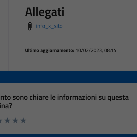
Allegati
info_x_sito
Ultimo aggiornamento:
10/02/2023, 08:14
nto sono chiare le informazioni su questa
ina?
a 1 stelle su 5
luta 2 stelle su 5
Valuta 3 stelle su 5
Valuta 4 stelle su 5
Valuta 5 stelle su 5