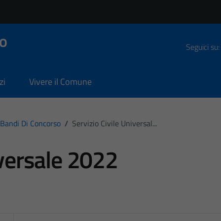
o
Seguici su:
zi
Vivere il Comune
Bandi Di Concorso
/
Servizio Civile Universal...
iversale 2022