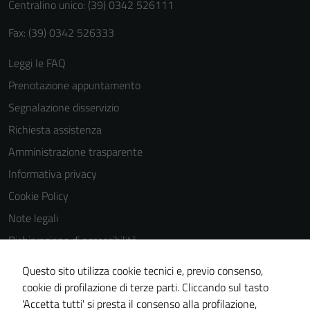
Centralino unico: (39) 0342 526111
Fax: (39) 0342 526333
Leggi le FAQ
Prenotazione appuntamento
Segnalazione disservizio
Richiesta assistenza
Amministrazione trasparente
Informativa privacy
Cookie Policy
Note legali
Dichiarazione di accessibilità
Dichiarazione di accessibilità Servizi
Questo sito utilizza cookie tecnici e, previo consenso,
Whistleblowing
cookie di profilazione di terze parti. Cliccando sul tasto
'Accetta tutti' si presta il consenso alla profilazione,
Piano di miglioramento del sito