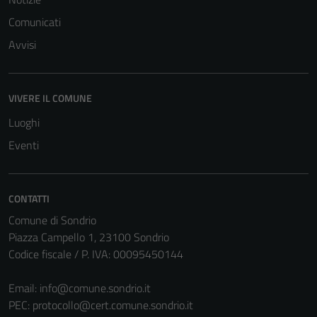
Comunicati
Avvisi
VIVERE IL COMUNE
Tecnici
Luoghi
Questi cookie
sono necessari
Eventi
per il
funzionamento
del sito e non
CONTATTI
possono
Comune di Sondrio
essere
Piazza Campello 1, 23100 Sondrio
disabilitati.
Codice fiscale / P. IVA: 00095450144
Questi cookie
non raccolgono
Email:
info@comune.sondrio.it
informazioni
PEC:
protocollo@cert.comune.sondrio.it
personali.