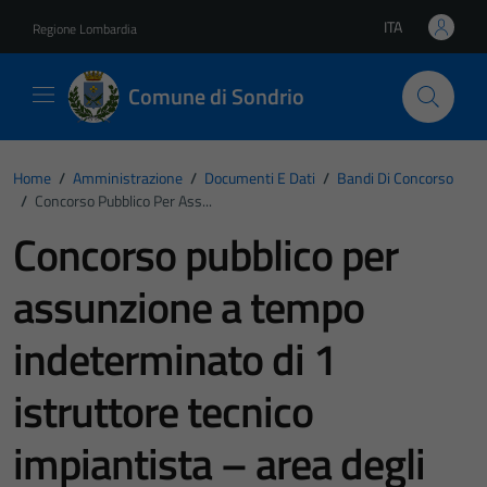
Vai ai contenuti
Vai al footer
ITA
Regione Lombardia
Lingua attiva:
Comune di Sondrio
Home
/
Amministrazione
/
Documenti E Dati
/
Bandi Di Concorso
/
Concorso Pubblico Per Ass...
Concorso pubblico per
assunzione a tempo
indeterminato di 1
istruttore tecnico
impiantista – area degli