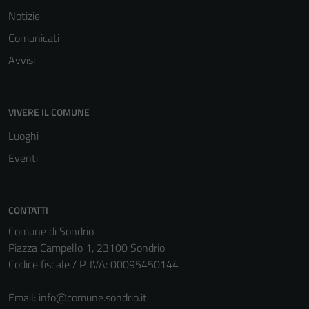
Notizie
Comunicati
Avvisi
Tecnici
VIVERE IL COMUNE
Questi cookie
Luoghi
sono necessari
Eventi
per il
funzionamento
del sito e non
CONTATTI
possono
essere
Comune di Sondrio
disabilitati.
Piazza Campello 1, 23100 Sondrio
Questi cookie
Codice fiscale / P. IVA: 00095450144
non raccolgono
informazioni
Email:
info@comune.sondrio.it