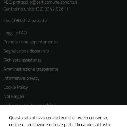
personali.
PEC:
protocollo@cert.comune.sondrio.it
Centralino unico: (39) 0342 526111
Fax: (39) 0342 526333
Leggi le FAQ
Prenotazione appuntamento
Segnalazione disservizio
Richiesta assistenza
Amministrazione trasparente
Informativa privacy
Cookie Policy
Note legali
Dichiarazione di accessibilità
Dichiarazione di accessibilità Servizi
Questo sito utilizza cookie tecnici e, previo consenso,
Whistleblowing
cookie di profilazione di terze parti. Cliccando sul tasto