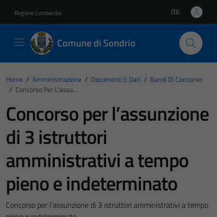
Vai ai contenuti
Vai al footer
ITA
Regione Lombardia
Lingua attiva:
Comune di Sondrio
Home
/
Amministrazione
/
Documenti E Dati
/
Bandi Di Concorso
/
Concorso Per L’assu...
Concorso per l’assunzione
di 3 istruttori
amministrativi a tempo
pieno e indeterminato
Concorso per l’assunzione di 3 istruttori amministrativi a tempo
pieno e indeterminato