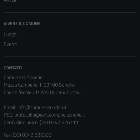
VIVERE IL COMUNE
Luoghi
Tecnici
Eventi
Questi cookie
sono necessari
per il
funzionamento
CONTATTI
del sito e non
Comune di Sondrio
possono
Piazza Campello 1, 23100 Sondrio
essere
Codice fiscale / P. IVA: 00095450144
disabilitati.
Questi cookie
Email:
info@comune.sondrio.it
non raccolgono
PEC:
protocollo@cert.comune.sondrio.it
informazioni
Centralino unico: (39) 0342 526111
personali.
Fax: (39) 0342 526333