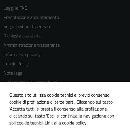
Leggi le FAQ
Prenotazione appuntamento
Segnalazione disservizio
Richiesta assistenza
Amministrazione trasparente
Informativa privacy
Cookie Policy
Note legali
Dichiarazione di accessibilità
Dichiarazione di accessibilità Servizi
Questo sito utilizza cookie tecnici e, previo consenso,
Whistleblowing
cookie di profilazione di terze parti. Cliccando sul tasto
'Accetta tutti' si presta il consenso alla profilazione,
Piano di miglioramento del sito
cliccando sul tasto 'Esci' si continua la navigazione con i
Area riservata
soli cookie tecnici.
Link alla cookie policy