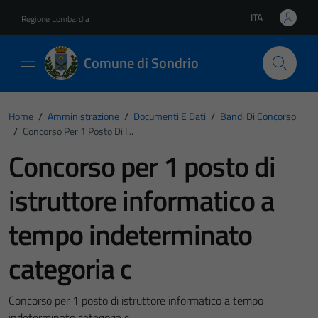
Vai ai contenuti
Vai al footer
ITA
Regione Lombardia
Lingua attiva:
Comune di Sondrio
Home
/
Amministrazione
/
Documenti E Dati
/
Bandi Di Concorso
/
Concorso Per 1 Posto Di I...
Concorso per 1 posto di
istruttore informatico a
tempo indeterminato
categoria c
Concorso per 1 posto di istruttore informatico a tempo
indeterminato categoria c