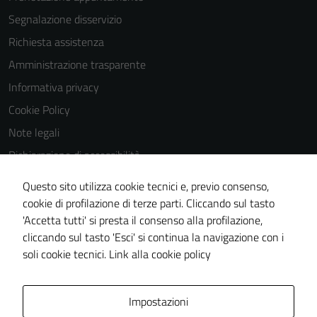
possono
Segnalazione disservizio
essere
disabilitati.
Richiesta assistenza
Questi cookie
Amministrazione trasparente
non raccolgono
Informativa privacy
informazioni
personali.
Cookie Policy
Note legali
Dichiarazione di accessibilità
Dichiarazione di accessibilità Servizi
Questo sito utilizza cookie tecnici e, previo consenso,
Whistleblowing
cookie di profilazione di terze parti. Cliccando sul tasto
'Accetta tutti' si presta il consenso alla profilazione,
Piano di miglioramento del sito
cliccando sul tasto 'Esci' si continua la navigazione con i
Area riservata
soli cookie tecnici.
Link alla cookie policy
Area Privata
Impostazioni