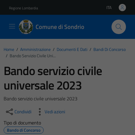
Vai ai contenuti
Vai al footer
ITA
Regione Lombardia
Lingua attiva:
Comune di Sondrio
Home
/
Amministrazione
/
Documenti E Dati
/
Bandi Di Concorso
/
Bando Servizio Civile Uni...
Bando servizio civile
universale 2023
Bando servizio civile universale 2023
Condividi
Vedi azioni
Tipo di documento
Bando di Concorso