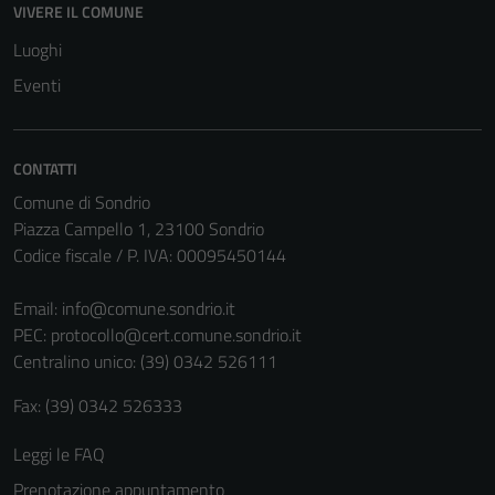
VIVERE IL COMUNE
Luoghi
Eventi
CONTATTI
Comune di Sondrio
Piazza Campello 1, 23100 Sondrio
Codice fiscale / P. IVA: 00095450144
Email:
info@comune.sondrio.it
PEC:
protocollo@cert.comune.sondrio.it
Tecnici
Centralino unico: (39) 0342 526111
Questi cookie
sono necessari
Fax: (39) 0342 526333
per il
funzionamento
Leggi le FAQ
del sito e non
Prenotazione appuntamento