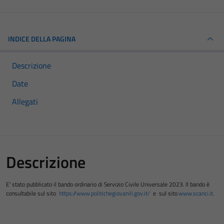
INDICE DELLA PAGINA
Descrizione
Date
Allegati
Descrizione
E' stato pubblicato il bando ordinario di Servizio Civile Universale 2023.
Il bando è
consultabile sul sito
https://www.politichegiovanili.gov.it/
e
sul sito
www.scanci.it
.