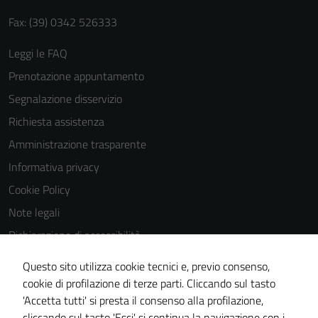
Fax: (39) 0342 526333
Leggi le FAQ
Prenotazione appuntamento
Segnalazione disservizio
Richiesta assistenza
Amministrazione trasparente
Informativa privacy
Cookie Policy
Note legali
Dichiarazione di accessibilità
Dichiarazione di accessibilità Servizi
Questo sito utilizza cookie tecnici e, previo consenso,
Whistleblowing
cookie di profilazione di terze parti. Cliccando sul tasto
'Accetta tutti' si presta il consenso alla profilazione,
Piano di miglioramento del sito
cliccando sul tasto 'Esci' si continua la navigazione con i