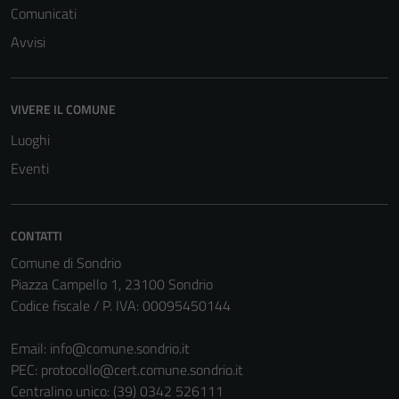
Comunicati
Avvisi
VIVERE IL COMUNE
Tecnici
Luoghi
Questi cookie
Eventi
sono necessari
per il
funzionamento
del sito e non
CONTATTI
possono
Comune di Sondrio
essere
Piazza Campello 1, 23100 Sondrio
disabilitati.
Codice fiscale / P. IVA: 00095450144
Questi cookie
non raccolgono
Email:
info@comune.sondrio.it
informazioni
PEC:
protocollo@cert.comune.sondrio.it
personali.
Centralino unico: (39) 0342 526111