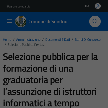
Vai ai contenuti
Vai al footer
ITA
Regione Lombardia
Lingua attiva:
Comune di Sondrio
Home
/
Amministrazione
/
Documenti E Dati
/
Bandi Di Concorso
/
Selezione Pubblica Per La...
Selezione pubblica per la
formazione di una
graduatoria per
l’assunzione di istruttori
informatici a tempo