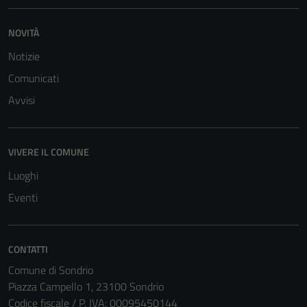
NOVITÀ
Notizie
Comunicati
Avvisi
Tecnici
Questi cookie
VIVERE IL COMUNE
sono necessari
Luoghi
per il
Eventi
funzionamento
del sito e non
possono
essere
CONTATTI
disabilitati.
Comune di Sondrio
Questi cookie
Piazza Campello 1, 23100 Sondrio
non raccolgono
Codice fiscale / P. IVA: 00095450144