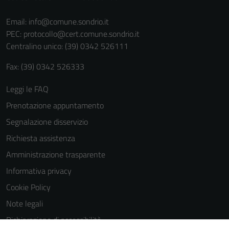
informazioni
personali.
Email:
info@comune.sondrio.it
PEC:
protocollo@cert.comune.sondrio.it
Centralino unico: (39) 0342 526111
Fax: (39) 0342 526333
Leggi le FAQ
Prenotazione appuntamento
Segnalazione disservizio
Richiesta assistenza
Amministrazione trasparente
Informativa privacy
Cookie Policy
Note legali
Dichiarazione di accessibilità