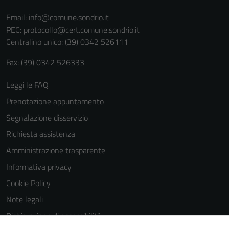
sono necessari
Email:
info@comune.sondrio.it
per il
PEC:
protocollo@cert.comune.sondrio.it
funzionamento
Centralino unico: (39) 0342 526111
del sito e non
possono
Fax: (39) 0342 526333
essere
disabilitati.
Leggi le FAQ
Questi cookie
Prenotazione appuntamento
non raccolgono
Segnalazione disservizio
informazioni
personali.
Richiesta assistenza
Amministrazione trasparente
Informativa privacy
Cookie Policy
Note legali
Dichiarazione di accessibilità