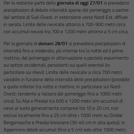
Per la restante parte della
giornata di oggi 27/01
si prevedono
precipitazioni di debole intensità sparse dal pomeriggio a partire
dal settore di Sud-Ovest, in estensione verso Nord-Est, diffuse
in serata. Limite delle nevicate attorno a 700-900 metri circa
con accumuli nevosi tra 700 e 1200 metri attorno a 5 cm circa.
Per la giornata di
domani 28/01
si prevedono precipitazioni di
intensità fino a moderata, più intense tra la notte ed il primo
mattino, dal pomeriggio in attenuazione o parziale esaurimento
sui settori occidentali, persistenti sui quelli orientali (in
particolare sui rilievi). Limite delle nevicate a circa 700 metri,
variabile in funzione della intensità delle precipitazioni (possibile
a quote inferiori tra notte e mattino, in particolare sul Nord-
Ovest; tendente a rialzarsi dal pomeriggio fino a 1000 metri
circa). Su Alpi e Prealpi tra 600 e 1200 metri slm accumuli di
neve al suolo generalmente compresi tra 10 e 20 cm, non
esclusi localmente fino a 25 cm oltre i 1000 metri su Orobie
Bergamasche e Prealpi bresciane (30-40 cm in alta quota); in
Appennino deboli accumuli (fino a 5 cm) solo oltre 1000 metri.