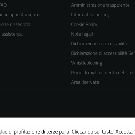
 FAQ
Amministrazione trasparente
zione appuntamento
Informativa privacy
one disservizio
Cookie Policy
a assistenza
Note legali
Dichiarazione di accessibilità
Dichiarazione di accessibilità Ser
Whistleblowing
Piano di miglioramento del sito
Area riservata
kie di profilazione di terze parti. Cliccando sul tasto 'Accetta
Tecnici