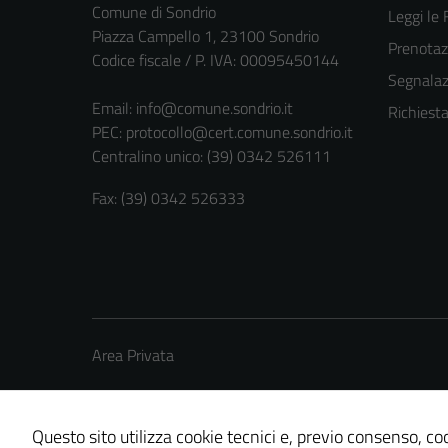
Comune di Sondrio
Leggi le
Piazza Campello 1, 23100 Sondrio
Prenota
Codice fiscale / P. IVA: 00095450144
Segnalazi
Email:
info@comune.sondrio.it
Richiest
PEC:
protocollo@cert.comune.sondrio.it
Centralino unico: (39) 0342 526111
Fax: (39) 0342 526333
Area Privata
Questo sito utilizza cookie tecnici e, previo consenso, coo