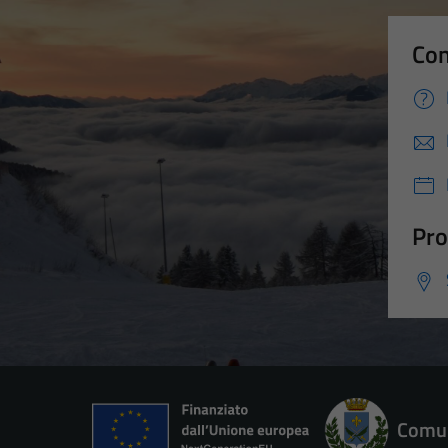
Con
Pro
Comun