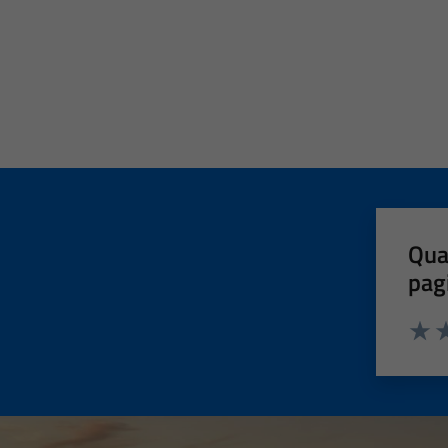
Qua
pag
Valut
Va