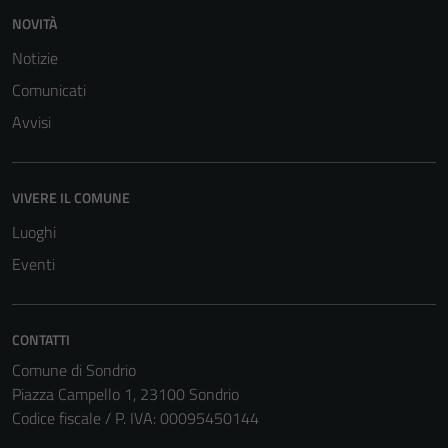
NOVITÀ
Notizie
Comunicati
Avvisi
Tecnici
VIVERE IL COMUNE
Questi cookie
sono necessari
Luoghi
per il
Eventi
funzionamento
del sito e non
possono
CONTATTI
essere
Comune di Sondrio
disabilitati.
Piazza Campello 1, 23100 Sondrio
Questi cookie
Codice fiscale / P. IVA: 00095450144
non raccolgono
informazioni