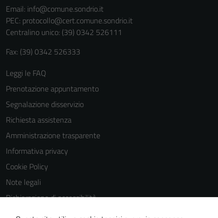
Email:
info@comune.sondrio.it
personali.
PEC:
protocollo@cert.comune.sondrio.it
Centralino unico: (39) 0342 526111
Fax: (39) 0342 526333
Leggi le FAQ
Prenotazione appuntamento
Segnalazione disservizio
Richiesta assistenza
Amministrazione trasparente
Informativa privacy
Cookie Policy
Note legali
Dichiarazione di accessibilità
Dichiarazione di accessibilità Servizi