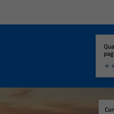
Qua
pag
Valut
Va
Con