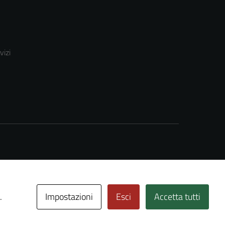
vizi
Impostazioni
Esci
Accetta tutti
.