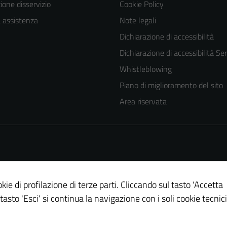
one disservizio
Cookie Policy
a assistenza
Note legali
Dichiarazione di accessibilità
Dichiarazione di accessibilità Ser
Whistleblowing
Piano di miglioramento del sito
Area riservata
kie di profilazione di terze parti. Cliccando sul tasto 'Accetta
 tasto 'Esci' si continua la navigazione con i soli cookie tecnici
Tecnici
Questi cookie