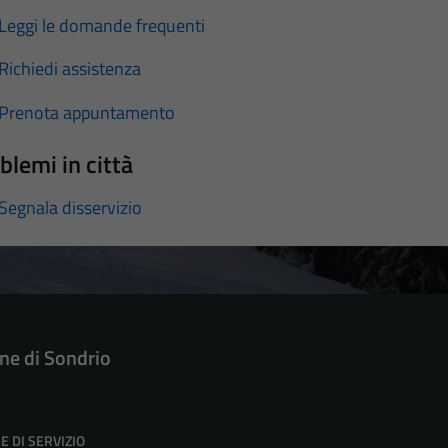
Leggi le domande frequenti
Richiedi assistenza
Prenota appuntamento
blemi in città
Segnala disservizio
e di Sondrio
E DI SERVIZIO