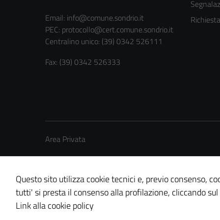
Segnalazi
Email:
info@comune.sondrio.it
Richiest
PEC:
protocollo@cert.comune.sondrio.it
Centralino unico: (39) 0342 526111
Fax: (39) 0342 526333
Area Privata
Questo sito utilizza cookie tecnici e, previo consenso, coo
tutti' si presta il consenso alla profilazione, cliccando sul
Credits: ©
Technical Design s.r.l.
Link alla cookie policy