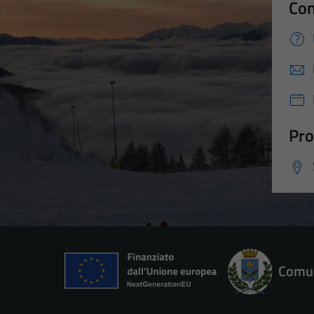
Con
Pro
Comun