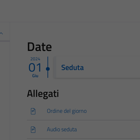
Date
2024
01
Seduta
Giu
Allegati
Ordine del giorno
Audio seduta