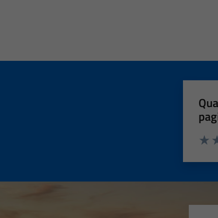
Qua
pag
Valut
Va