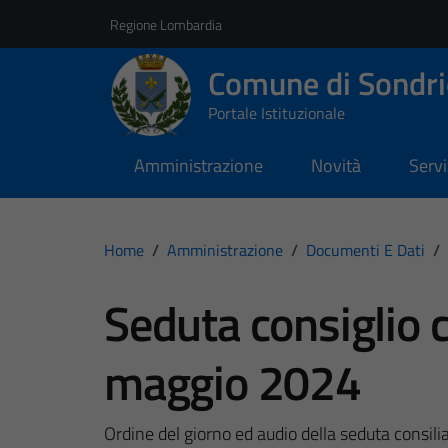
Vai ai contenuti
Vai al footer
Regione Lombardia
Comune di Sondri
Portale Istituzionale
Amministrazione
Novità
Servi
Home
/
Amministrazione
/
Documenti E Dati
/
Seduta consiglio 
maggio 2024
Ordine del giorno ed audio della seduta consili