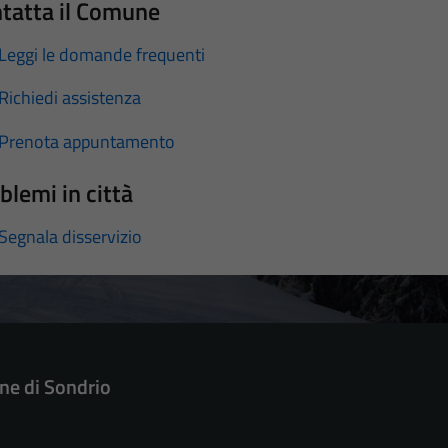
tatta il Comune
Leggi le domande frequenti
Richiedi assistenza
Prenota appuntamento
blemi in città
Segnala disservizio
e di Sondrio