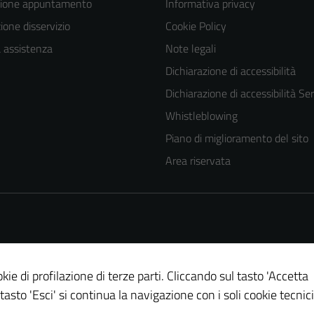
zione appuntamento
Informativa privacy
one disservizio
Cookie Policy
a assistenza
Note legali
Dichiarazione di accessibilità
Dichiarazione di accessibilità Ser
Whistleblowing
Piano di miglioramento del sito
Area riservata
kie di profilazione di terze parti. Cliccando sul tasto 'Accetta
 tasto 'Esci' si continua la navigazione con i soli cookie tecnici