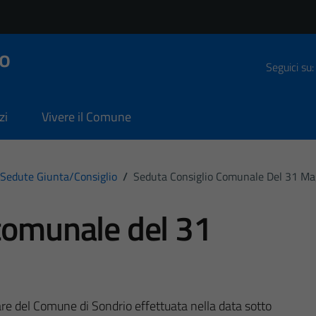
o
Seguici su:
zi
Vivere il Comune
Sedute Giunta/consiglio
/
Seduta Consiglio Comunale Del 31 M
comunale del 31
are del Comune di Sondrio effettuata nella data sotto