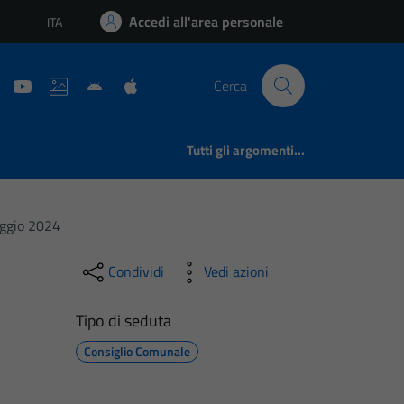
Accedi all'area personale
ITA
Lingua attiva:
Cerca
Tutti gli argomenti...
aggio 2024
Condividi
Vedi azioni
Tipo di seduta
Consiglio Comunale