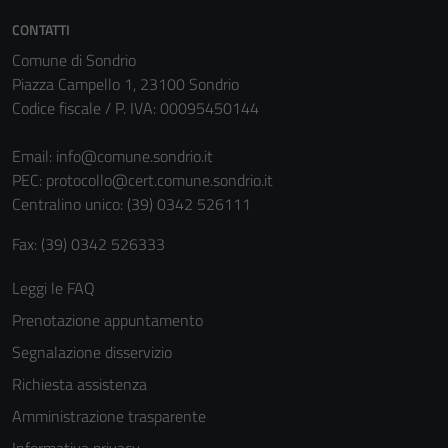
CONTATTI
Comune di Sondrio
Piazza Campello 1, 23100 Sondrio
Codice fiscale / P. IVA: 00095450144
Email:
info@comune.sondrio.it
PEC:
protocollo@cert.comune.sondrio.it
Centralino unico: (39) 0342 526111
Fax: (39) 0342 526333
Tecnici
Questi cookie
Leggi le FAQ
sono necessari
Prenotazione appuntamento
per il
funzionamento
Segnalazione disservizio
del sito e non
Richiesta assistenza
possono
Amministrazione trasparente
essere
disabilitati.