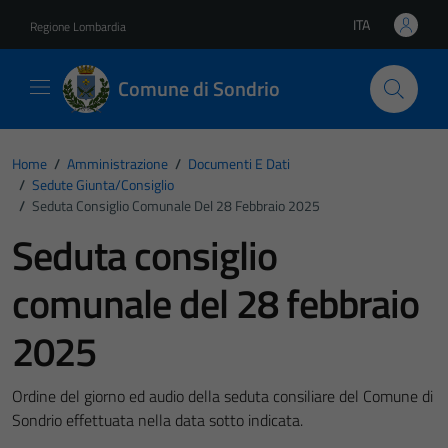
Vai ai contenuti
Vai al footer
ITA
Regione Lombardia
Lingua attiva:
Comune di Sondrio
Home
/
Amministrazione
/
Documenti E Dati
/
Sedute Giunta/consiglio
/
Seduta Consiglio Comunale Del 28 Febbraio 2025
Seduta consiglio
comunale del 28 febbraio
2025
Ordine del giorno ed audio della seduta consiliare del Comune di
Sondrio effettuata nella data sotto indicata.