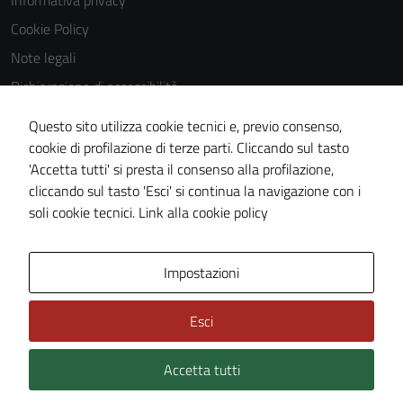
Informativa privacy
Questi cookie
Cookie Policy
non raccolgono
Note legali
informazioni
personali.
Dichiarazione di accessibilità
Dichiarazione di accessibilità Servizi
Questo sito utilizza cookie tecnici e, previo consenso,
Whistleblowing
cookie di profilazione di terze parti. Cliccando sul tasto
'Accetta tutti' si presta il consenso alla profilazione,
Piano di miglioramento del sito
cliccando sul tasto 'Esci' si continua la navigazione con i
Area riservata
soli cookie tecnici.
Link alla cookie policy
Area Privata
Impostazioni
Esci
Accetta tutti
Credits: ©
Technical Design s.r.l.