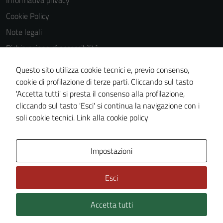
Informativa privacy
Questi cookie
Cookie Policy
non raccolgono
Note legali
informazioni
personali.
Dichiarazione di accessibilità
Dichiarazione di accessibilità Servizi
Questo sito utilizza cookie tecnici e, previo consenso,
Whistleblowing
cookie di profilazione di terze parti. Cliccando sul tasto
'Accetta tutti' si presta il consenso alla profilazione,
Piano di miglioramento del sito
cliccando sul tasto 'Esci' si continua la navigazione con i
Area riservata
soli cookie tecnici.
Link alla cookie policy
Area Privata
Impostazioni
Esci
Accetta tutti
Credits: ©
Technical Design s.r.l.