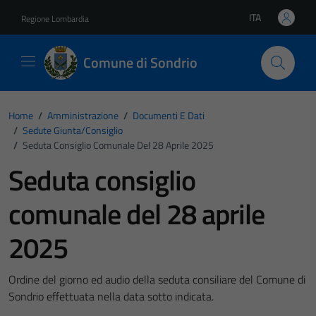
Vai ai contenuti
Vai al footer
ITA
Regione Lombardia
Lingua attiva:
Comune di Sondrio
Home
/
Amministrazione
/
Documenti E Dati
/
Sedute Giunta/consiglio
/
Seduta Consiglio Comunale Del 28 Aprile 2025
Seduta consiglio
comunale del 28 aprile
2025
Ordine del giorno ed audio della seduta consiliare del Comune di
Sondrio effettuata nella data sotto indicata.