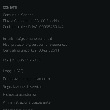
CONTATTI
Comune di Sondrio
Piazza Campello 1, 23100 Sondrio
Codice fiscale / P. IVA: 00095450144
Email:
info@comune.sondrio.it
PEC:
protocollo@cert.comune.sondrio.it
Centralino unico: (39) 0342 526111
Fax: (39) 0342 526333
Tecnici
Questi cookie
Leggi le FAQ
sono necessari
Prenotazione appuntamento
per il
funzionamento
Segnalazione disservizio
del sito e non
Richiesta assistenza
possono
Amministrazione trasparente
essere
disabilitati.