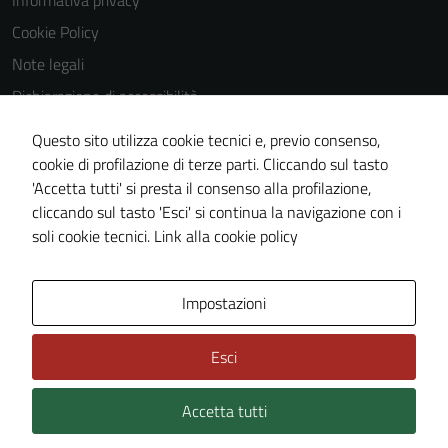
Informativa privacy
Questi cookie
Cookie Policy
non raccolgono
Note legali
informazioni
personali.
Dichiarazione di accessibilità
Dichiarazione di accessibilità Servizi
Questo sito utilizza cookie tecnici e, previo consenso,
Whistleblowing
cookie di profilazione di terze parti. Cliccando sul tasto
'Accetta tutti' si presta il consenso alla profilazione,
Piano di miglioramento del sito
cliccando sul tasto 'Esci' si continua la navigazione con i
Area riservata
soli cookie tecnici.
Link alla cookie policy
Area Privata
Impostazioni
Esci
Accetta tutti
Credits: ©
Technical Design s.r.l.