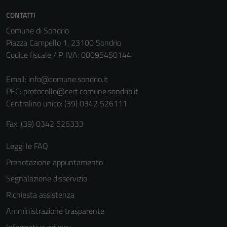
CONTATTI
Comune di Sondrio
Piazza Campello 1, 23100 Sondrio
Codice fiscale / P. IVA: 00095450144
Email:
info@comune.sondrio.it
PEC:
protocollo@cert.comune.sondrio.it
Centralino unico: (39) 0342 526111
Fax: (39) 0342 526333
Tecnici
Questi cookie
Leggi le FAQ
sono necessari
Prenotazione appuntamento
per il
funzionamento
Segnalazione disservizio
del sito e non
Richiesta assistenza
possono
Amministrazione trasparente
essere
disabilitati.