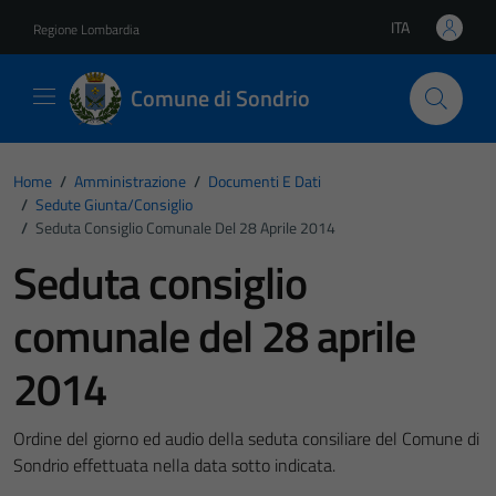
Vai ai contenuti
Vai al footer
ITA
Regione Lombardia
Lingua attiva:
Comune di Sondrio
Home
/
Amministrazione
/
Documenti E Dati
/
Sedute Giunta/consiglio
/
Seduta Consiglio Comunale Del 28 Aprile 2014
Seduta consiglio
comunale del 28 aprile
2014
Ordine del giorno ed audio della seduta consiliare del Comune di
Sondrio effettuata nella data sotto indicata.