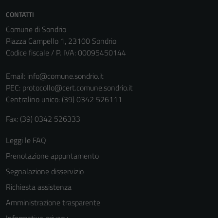
CONTATTI
Comune di Sondrio
Piazza Campello 1, 23100 Sondrio
Codice fiscale / P. IVA: 00095450144
Email:
info@comune.sondrio.it
PEC:
protocollo@cert.comune.sondrio.it
Centralino unico: (39) 0342 526111
Fax: (39) 0342 526333
Tecnici
Questi cookie
Leggi le FAQ
sono necessari
Prenotazione appuntamento
per il
funzionamento
Segnalazione disservizio
del sito e non
Richiesta assistenza
possono
Amministrazione trasparente
essere
disabilitati.