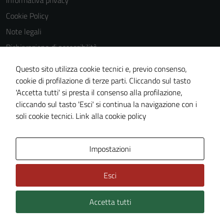
Informativa privacy
Questi cookie
Cookie Policy
non raccolgono
Note legali
informazioni
personali.
Dichiarazione di accessibilità
Dichiarazione di accessibilità Servizi
Questo sito utilizza cookie tecnici e, previo consenso,
Whistleblowing
cookie di profilazione di terze parti. Cliccando sul tasto
'Accetta tutti' si presta il consenso alla profilazione,
Piano di miglioramento del sito
cliccando sul tasto 'Esci' si continua la navigazione con i
Area riservata
soli cookie tecnici.
Link alla cookie policy
Area Privata
Impostazioni
Esci
Accetta tutti
Credits: ©
Technical Design s.r.l.