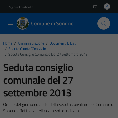
Vai ai contenuti
Vai al footer
ITA
Regione Lombardia
Lingua attiva:
Comune di Sondrio
Home
/
Amministrazione
/
Documenti E Dati
/
Sedute Giunta/consiglio
/
Seduta Consiglio Comunale Del 27 Settembre 2013
Seduta consiglio
comunale del 27
settembre 2013
Ordine del giorno ed audio della seduta consiliare del Comune di
Sondrio effettuata nella data sotto indicata.