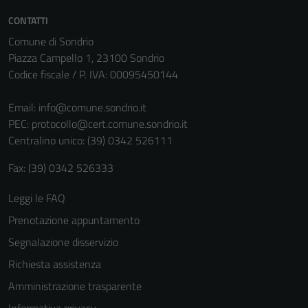
CONTATTI
Comune di Sondrio
Piazza Campello 1, 23100 Sondrio
Codice fiscale / P. IVA: 00095450144
Email:
info@comune.sondrio.it
PEC:
protocollo@cert.comune.sondrio.it
Centralino unico: (39) 0342 526111
Fax: (39) 0342 526333
Tecnici
Questi cookie
Leggi le FAQ
sono necessari
Prenotazione appuntamento
per il
funzionamento
Segnalazione disservizio
del sito e non
Richiesta assistenza
possono
Amministrazione trasparente
essere
disabilitati.