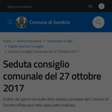
Vai ai contenuti
Vai al footer
ITA
Regione Lombardia
Lingua attiva:
Comune di Sondrio
Home
/
Amministrazione
/
Documenti E Dati
/
Sedute Giunta/consiglio
/
Seduta Consiglio Comunale Del 27 Ottobre 2017
Seduta consiglio
comunale del 27 ottobre
2017
Ordine del giorno ed audio della seduta consiliare del Comune di
Sondrio effettuata nella data sotto indicata.