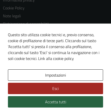
Informativa privacy
Questi cookie
Cookie Policy
non raccolgono
Note legali
informazioni
personali.
Dichiarazione di accessibilità
Dichiarazione di accessibilità Servizi
Questo sito utilizza cookie tecnici e, previo consenso,
Whistleblowing
cookie di profilazione di terze parti. Cliccando sul tasto
'Accetta tutti' si presta il consenso alla profilazione,
Piano di miglioramento del sito
cliccando sul tasto 'Esci' si continua la navigazione con i
Area riservata
soli cookie tecnici.
Link alla cookie policy
Area Privata
Impostazioni
Esci
Accetta tutti
Credits: ©
Technical Design s.r.l.