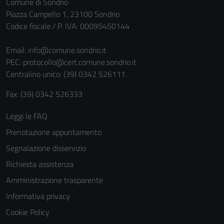
Comune di Sondrio
Piazza Campello 1, 23100 Sondrio
Codice fiscale / P. IVA: 00095450144
Email:
info@comune.sondrio.it
PEC:
protocollo@cert.comune.sondrio.it
Centralino unico: (39) 0342 526111
Fax: (39) 0342 526333
Tecnici
Leggi le FAQ
Questi cookie
Prenotazione appuntamento
sono necessari
Segnalazione disservizio
per il
funzionamento
Richiesta assistenza
del sito e non
Amministrazione trasparente
possono
Informativa privacy
essere
disabilitati.
Cookie Policy
Questi cookie