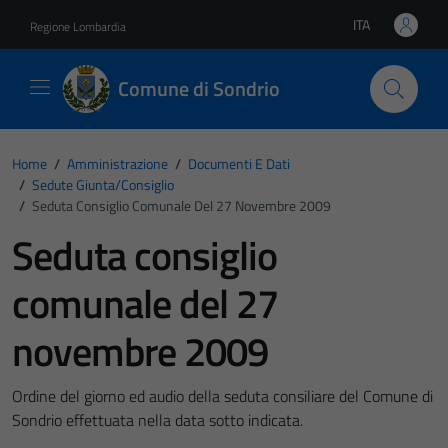
Vai ai contenuti
Vai al footer
ITA
Regione Lombardia
Lingua attiva:
Comune di Sondrio
Home
/
Amministrazione
/
Documenti E Dati
/
Sedute Giunta/consiglio
/
Seduta Consiglio Comunale Del 27 Novembre 2009
Seduta consiglio
comunale del 27
novembre 2009
Ordine del giorno ed audio della seduta consiliare del Comune di
Sondrio effettuata nella data sotto indicata.