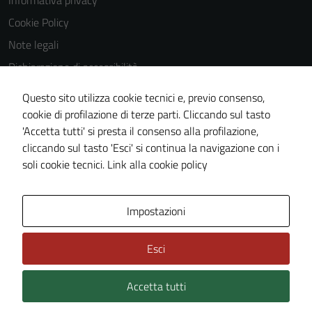
Informativa privacy
Questi cookie
Cookie Policy
non raccolgono
Note legali
informazioni
personali.
Dichiarazione di accessibilità
Dichiarazione di accessibilità Servizi
Questo sito utilizza cookie tecnici e, previo consenso,
Whistleblowing
cookie di profilazione di terze parti. Cliccando sul tasto
'Accetta tutti' si presta il consenso alla profilazione,
Piano di miglioramento del sito
cliccando sul tasto 'Esci' si continua la navigazione con i
Area riservata
soli cookie tecnici.
Link alla cookie policy
Area Privata
Impostazioni
Esci
Accetta tutti
Credits: ©
Technical Design s.r.l.