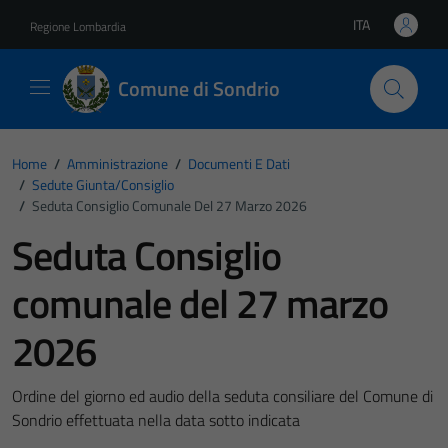
Vai ai contenuti
Vai al footer
ITA
Regione Lombardia
Lingua attiva:
Comune di Sondrio
Home
/
Amministrazione
/
Documenti E Dati
/
Sedute Giunta/consiglio
/
Seduta Consiglio Comunale Del 27 Marzo 2026
Seduta Consiglio
comunale del 27 marzo
2026
Ordine del giorno ed audio della seduta consiliare del Comune di
Sondrio effettuata nella data sotto indicata