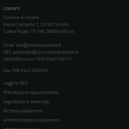
CONTATTI
Comune di Sondrio
Piazza Campello 1, 23100 Sondrio
Codice fiscale / P. IVA: 00095450144
Email:
info@comune.sondrio.it
PEC:
protocollo@cert.comune.sondrio.it
Centralino unico: (39) 0342 526111
Fax: (39) 0342 526333
Tecnici
Questi cookie
Leggi le FAQ
sono necessari
Prenotazione appuntamento
per il
funzionamento
Segnalazione disservizio
del sito e non
Richiesta assistenza
possono
Amministrazione trasparente
essere
disabilitati.